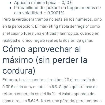
Apuesta mínima típica = 0,10 €
Probabilidad de jackpot en tragamonedas de
alta volatilidad = 0,0001 %
Pero la verdadera trampa no está en los números, sino
en la percepción. El marketing habla de “regalo” como
si el casino fuera una entidad filantrópica, cuando en
realidad el único regalo real es la ilusión de ganar.
Cómo aprovechar al
máximo (sin perder la
cordura)
Primero, haz la cuenta: si recibes 20 giros gratis de
0,30 € cada uno, el total es 6 €. Supón que tu tasa de
retorno esperada es del 94 %; el valor esperado de
esos giros es 5,64 €. No es una pérdida, pero tampoco