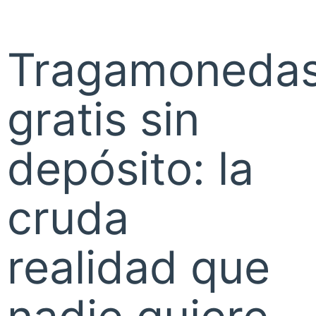
Tragamoneda
gratis sin
depósito: la
cruda
realidad que