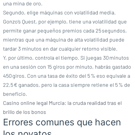
una mina de oro.
Segundo, elige máquinas con volatilidad media.
Gonzo’s Quest, por ejemplo, tiene una volatilidad que
permite ganar pequeños premios cada 25 segundos,
mientras que una máquina de alta volatilidad puede
tardar 3 minutos en dar cualquier retorno visible.
Y, por último, controla el tiempo. Si juegas 30 minutos
en una sesión con 15 giros por minuto, habrás gastado
450 giros. Con una tasa de éxito del 5 % eso equivale a
22,5 € ganados, pero la casa siempre retiene el 5 % de
beneficio.
Casino online legal Murcia: la cruda realidad tras el
brillo de los bonos
Errores comunes que hacen
los novatos