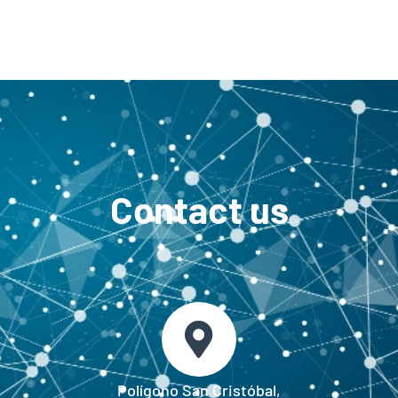
Contact us
Polígono San Cristóbal,