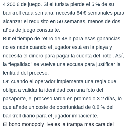
4 200 € de juego. Si el turista pierde el 5 % de su
bankroll cada semana, necesita 84 € semanales para
alcanzar el requisito en 50 semanas, menos de dos
años de juego constante.
But el tiempo de retiro de 48 h para esas ganancias
no es nada cuando el jugador está en la playa y
necesita el dinero para pagar la cuenta del hotel. Así,
la “legalidad” se vuelve una excusa para justificar la
lentitud del proceso.
Or, cuando el operador implementa una regla que
obliga a validar la identidad con una foto del
pasaporte, el proceso tarda en promedio 3.2 días, lo
que añade un coste de oportunidad de 0.8 % del
bankroll diario para el jugador impaciente.
El bono monopoly live es la trampa más cara del