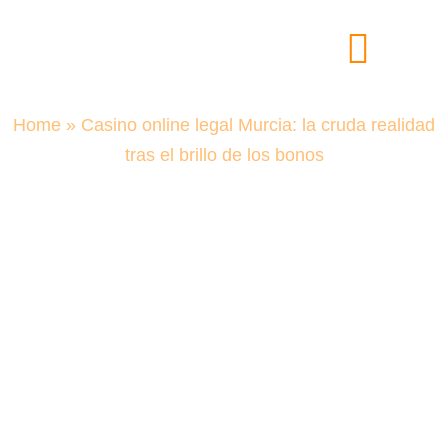
Home
»
Casino online legal Murcia: la cruda realidad
Experts in Cellular Materials
Solutions for the Industry
R&D for the Future
tras el brillo de los bonos
Casino online
legal Murcia: la
cruda realidad
tras el brillo de
los bonos