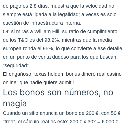
de pago es 2.8 días, muestra que la velocidad no
siempre está ligada a la legalidad; a veces es solo
cuestión de infraestructura interna.
Or, si miras a William Hill, su ratio de cumplimiento
de los T&C es del 98.2%, mientras que la media
europea ronda el 95%, lo que convierte a ese detalle
en un punto de venta dudoso para los que buscan
“seguridad”.
El engañoso “texas holdem bonus dinero real casino
online” que nadie quiere admitir
Los bonos son números, no
magia
Cuando un sitio anuncia un bono de 200 €, con 50 €
“free”, el cálculo real es este: 200 € x 30x = 6 000 €