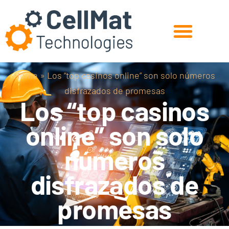
Home
»
Los “top casinos online” son solo números
disfrazados de promesas
Los “top casinos
online” son solo
números
disfrazados de
promesas