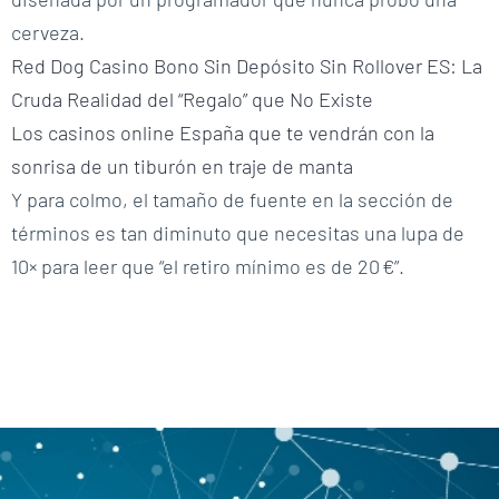
cerveza.
Red Dog Casino Bono Sin Depósito Sin Rollover ES: La
Cruda Realidad del “Regalo” que No Existe
Los casinos online España que te vendrán con la
sonrisa de un tiburón en traje de manta
Y para colmo, el tamaño de fuente en la sección de
términos es tan diminuto que necesitas una lupa de
10× para leer que “el retiro mínimo es de 20 €”.