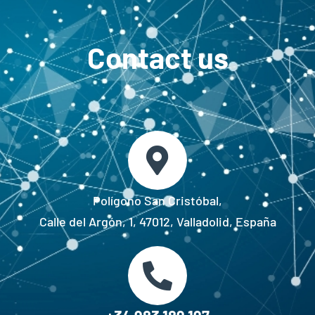
Contact us
Polígono San Cristóbal,
Calle del Argón, 1, 47012, Valladolid, España