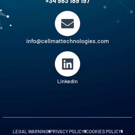
+34 983 189 197
info@cellmattechnologies.com
LinkedIn
LEGAL WARNING
PRIVACY POLICY
COOKIES POLICY