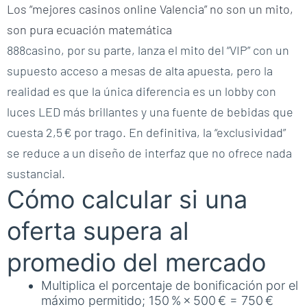
Los “mejores casinos online Valencia” no son un mito,
son pura ecuación matemática
888casino, por su parte, lanza el mito del “VIP” con un
supuesto acceso a mesas de alta apuesta, pero la
realidad es que la única diferencia es un lobby con
luces LED más brillantes y una fuente de bebidas que
cuesta 2,5 € por trago. En definitiva, la “exclusividad”
se reduce a un diseño de interfaz que no ofrece nada
sustancial.
Cómo calcular si una
oferta supera al
promedio del mercado
Multiplica el porcentaje de bonificación por el
máximo permitido; 150 % × 500 € = 750 €