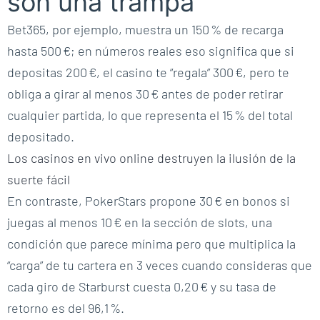
son una trampa
Bet365, por ejemplo, muestra un 150 % de recarga
hasta 500 €; en números reales eso significa que si
depositas 200 €, el casino te “regala” 300 €, pero te
obliga a girar al menos 30 € antes de poder retirar
cualquier partida, lo que representa el 15 % del total
depositado.
Los casinos en vivo online destruyen la ilusión de la
suerte fácil
En contraste, PokerStars propone 30 € en bonos si
juegas al menos 10 € en la sección de slots, una
condición que parece mínima pero que multiplica la
“carga” de tu cartera en 3 veces cuando consideras que
cada giro de Starburst cuesta 0,20 € y su tasa de
retorno es del 96,1 %.