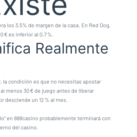
xiste
era los 3,5% de margen de la casa. En Red Dog,
€ es inferior al 0,7 %.
ifica Realmente
er, la condición es que no necesitas apostar
ge al menos 30 € de juego antes de liberar
dor desciende un 12 % al mes.
alo” en 888casino probablemente terminará con
terno del casino.