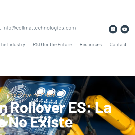
. info@cellmattechnologies.com
 the Industry
R&D for the Future
Resources
Contact
l “Regalo” que No Existe
n Rollover ES: La
e No Existe