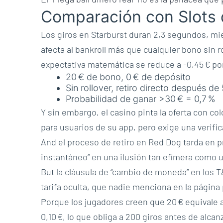
Comparación con Slots 
Los giros en Starburst duran 2,3 segundos, mi
afecta al bankroll más que cualquier bono sin r
expectativa matemática se reduce a -0,45 € po
20 € de bono, 0 € de depósito
Sin rollover, retiro directo después de
Probabilidad de ganar >30 € = 0,7 %
Y sin embargo, el casino pinta la oferta con co
para usuarios de su app, pero exige una verifi
And el proceso de retiro en Red Dog tarda en p
instantáneo” en una ilusión tan efímera como u
But la cláusula de “cambio de moneda” en los 
tarifa oculta, que nadie menciona en la página 
Porque los jugadores creen que 20 € equivale a
0,10 €, lo que obliga a 200 giros antes de alcan