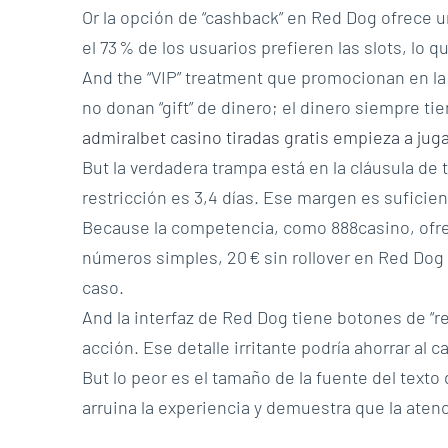
Or la opción de “cashback” en Red Dog ofrece 
el 73 % de los usuarios prefieren las slots, l
And the “VIP” treatment que promocionan en la p
no donan “gift” de dinero; el dinero siempre tie
admiralbet casino tiradas gratis empieza a juga
But la verdadera trampa está en la cláusula de
restricción es 3,4 días. Ese margen es suficien
Because la competencia, como 888casino, ofrec
números simples, 20 € sin rollover en Red Dog v
caso.
And la interfaz de Red Dog tiene botones de “r
acción. Ese detalle irritante podría ahorrar al
But lo peor es el tamaño de la fuente del texto
arruina la experiencia y demuestra que la atenc