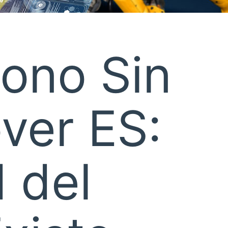
ono Sin
over ES:
 del