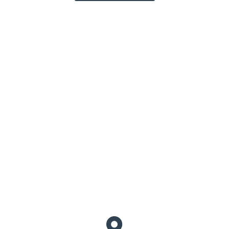
Contact us