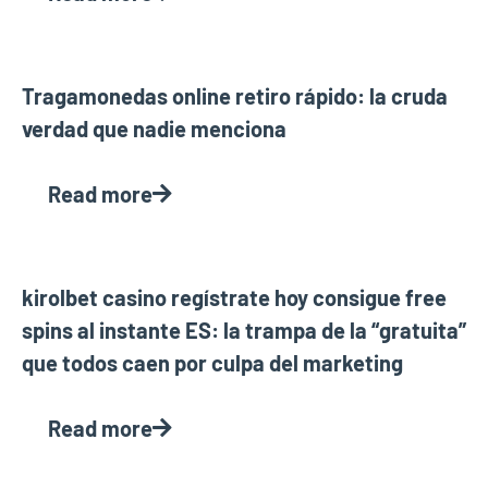
Tragamonedas online retiro rápido: la cruda
verdad que nadie menciona
Read more
kirolbet casino regístrate hoy consigue free
spins al instante ES: la trampa de la “gratuita”
que todos caen por culpa del marketing
Read more