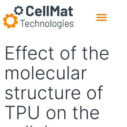
Experts in Cellular Materials
Solutions for the Industry
R&D for the Future
Effect of the
molecular
structure of
TPU on the