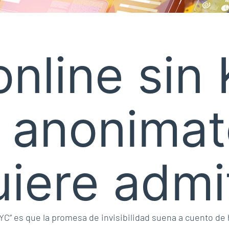
nline sin 
l anonima
iere admit
YC” es que la promesa de invisibilidad suena a cuento de 