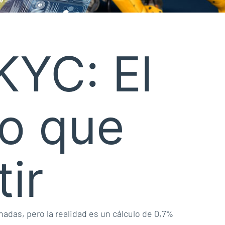
KYC: El
to que
ir
hadas, pero la realidad es un cálculo de 0,7%