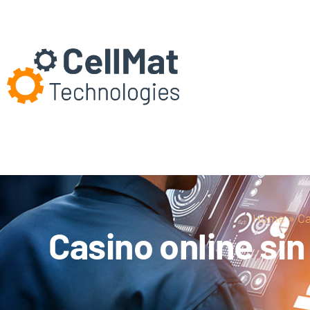
Home
»
Ca
Casino online si