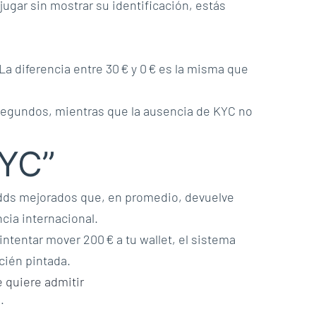
ugar sin mostrar su identificación, estás
a diferencia entre 30 € y 0 € es la misma que
 segundos, mientras que la ausencia de KYC no
KYC”
 odds mejorados que, en promedio, devuelve
cia internacional.
intentar mover 200 € a tu wallet, el sistema
cién pintada.
e quiere admitir
.