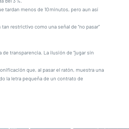
a del 3 %.
que tardan menos de 10 minutos, pero aun así
 tan restrictivo como una señal de “no pasar”
 de transparencia. La ilusión de “jugar sin
bonificación que, al pasar el ratón, muestra una
ndo la letra pequeña de un contrato de