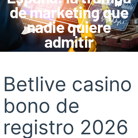
de marketing que
nadie quiere
admitir
Betlive casino
bono de
registro 2026