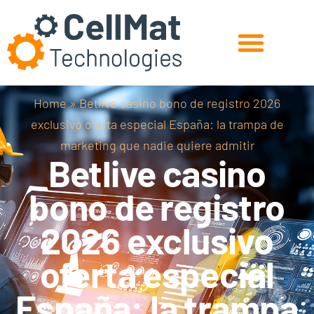
Home
»
Betlive casino bono de registro 2026
exclusivo oferta especial España: la trampa de
marketing que nadie quiere admitir
Betlive casino
bono de registro
2026 exclusivo
oferta especial
España: la trampa