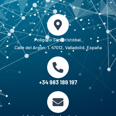
Polígono San Cristóbal,
Calle del Argón, 1, 47012, Valladolid, España
+34 983 189 197