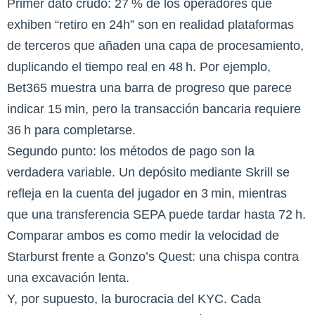
Primer dato crudo: 27 % de los operadores que
exhiben “retiro en 24h” son en realidad plataformas
de terceros que añaden una capa de procesamiento,
duplicando el tiempo real en 48 h. Por ejemplo,
Bet365 muestra una barra de progreso que parece
indicar 15 min, pero la transacción bancaria requiere
36 h para completarse.
Segundo punto: los métodos de pago son la
verdadera variable. Un depósito mediante Skrill se
refleja en la cuenta del jugador en 3 min, mientras
que una transferencia SEPA puede tardar hasta 72 h.
Comparar ambos es como medir la velocidad de
Starburst frente a Gonzo’s Quest: una chispa contra
una excavación lenta.
Y, por supuesto, la burocracia del KYC. Cada