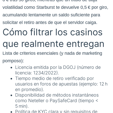
volatilidad como Starburst te devuelve 0,5 € por giro,
acumulando lentamente un saldo suficiente para
solicitar el retiro antes de que el servidor caiga.
Cómo filtrar los casinos
que realmente entregan
Lista de criterios esenciales (y nada de marketing
pomposo):
Licencia emitida por la DGOJ (número de
licencia: 1234/2022).
Tiempo medio de retiro verificado por
usuarios en foros de apuestas (ejemplo: 12 h
en promedio).
Disponibilidad de métodos instantáneos
como Neteller o PaySafeCard (tiempo <
5 min).
Política de KYC clara y sin requisitos de