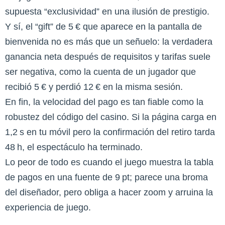
supuesta “exclusividad” en una ilusión de prestigio.
Y sí, el “gift” de 5 € que aparece en la pantalla de
bienvenida no es más que un señuelo: la verdadera
ganancia neta después de requisitos y tarifas suele
ser negativa, como la cuenta de un jugador que
recibió 5 € y perdió 12 € en la misma sesión.
En fin, la velocidad del pago es tan fiable como la
robustez del código del casino. Si la página carga en
1,2 s en tu móvil pero la confirmación del retiro tarda
48 h, el espectáculo ha terminado.
Lo peor de todo es cuando el juego muestra la tabla
de pagos en una fuente de 9 pt; parece una broma
del diseñador, pero obliga a hacer zoom y arruina la
experiencia de juego.