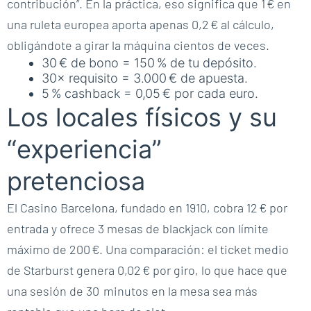
contribución”. En la práctica, eso significa que 1 € en
una ruleta europea aporta apenas 0,2 € al cálculo,
obligándote a girar la máquina cientos de veces.
30 € de bono = 150 % de tu depósito.
30× requisito = 3.000 € de apuesta.
5 % cashback = 0,05 € por cada euro.
Los locales físicos y su
“experiencia”
pretenciosa
El Casino Barcelona, fundado en 1910, cobra 12 € por
entrada y ofrece 3 mesas de blackjack con límite
máximo de 200 €. Una comparación: el ticket medio
de Starburst genera 0,02 € por giro, lo que hace que
una sesión de 30 minutos en la mesa sea más