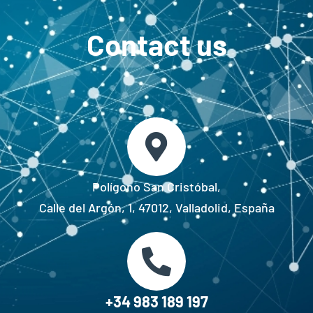
Contact us
Polígono San Cristóbal,
Calle del Argón, 1, 47012, Valladolid, España
+34 983 189 197