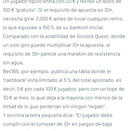
Un jugador típico entra con 20 € y recibe un bono de
100 € “gratuito”. Si el requisito de apuesta es 30×,
necesita girar 3.000 € antes de tocar cualquier retiro,
lo que equivale a 150 % de su bankroll inicial.
Comparado con la volatilidad de Gonzo’s Quest, donde
un solo giro puede multiplicar 10× la apuesta, el
requisito de 30× parece una maratón de resistencia
sin agua.
Bet365, por ejemplo, publica una tabla donde el
“cashback” está limitado al 5 % del total apostado, es
decir, 5 € por cada 100 € jugados, pero con un tope de
30 € al mes, lo que deja a la mayoría con menos de la
mitad de lo que perderían sin ningún “regalo”.
Y encima la letra pequeña dice: “El jugador debe
cumplir con el turnover de 10× en juegos de baja