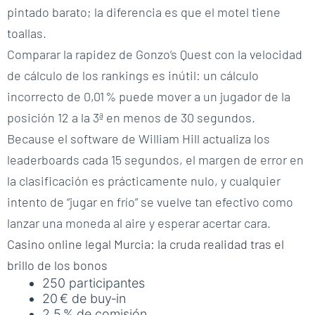
pintado barato; la diferencia es que el motel tiene
toallas.
Comparar la rapidez de Gonzo’s Quest con la velocidad
de cálculo de los rankings es inútil: un cálculo
incorrecto de 0,01 % puede mover a un jugador de la
posición 12 a la 3ª en menos de 30 segundos.
Because el software de William Hill actualiza los
leaderboards cada 15 segundos, el margen de error en
la clasificación es prácticamente nulo, y cualquier
intento de “jugar en frío” se vuelve tan efectivo como
lanzar una moneda al aire y esperar acertar cara.
Casino online legal Murcia: la cruda realidad tras el
brillo de los bonos
250 participantes
20 € de buy‑in
2,5 % de comisión