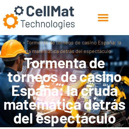
Home
»
Tormenta de torneos de casino España: la
Experts in Cellular Materials
Solutions for the Industry
R&D for the Future
cruda matemática detrás del espectáculo
Tormenta de
torneos de casino
España: la cruda
matemática detrás
del espectáculo