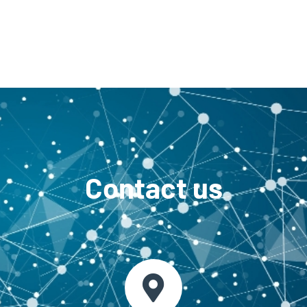
Contact us