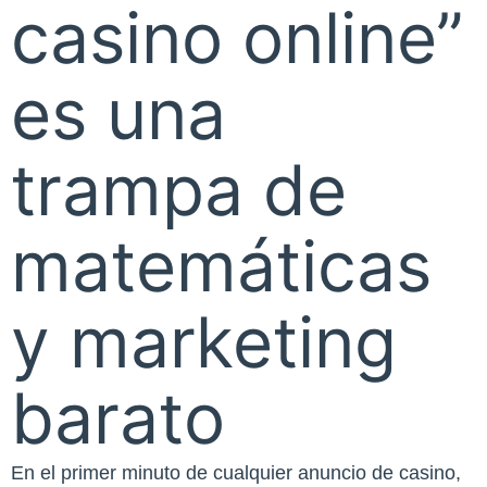
casino online”
es una
trampa de
matemáticas
y marketing
barato
En el primer minuto de cualquier anuncio de casino,