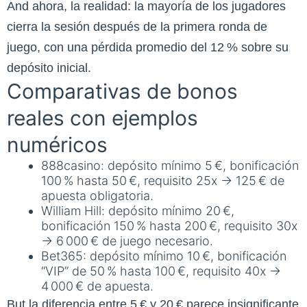
And ahora, la realidad: la mayoría de los jugadores
cierra la sesión después de la primera ronda de
juego, con una pérdida promedio del 12 % sobre su
depósito inicial.
Comparativas de bonos
reales con ejemplos
numéricos
888casino: depósito mínimo 5 €, bonificación
100 % hasta 50 €, requisito 25x → 125 € de
apuesta obligatoria.
William Hill: depósito mínimo 20 €,
bonificación 150 % hasta 200 €, requisito 30x
→ 6 000 € de juego necesario.
Bet365: depósito mínimo 10 €, bonificación
“VIP” de 50 % hasta 100 €, requisito 40x →
4 000 € de apuesta.
But la diferencia entre 5 € y 20 € parece insignificante