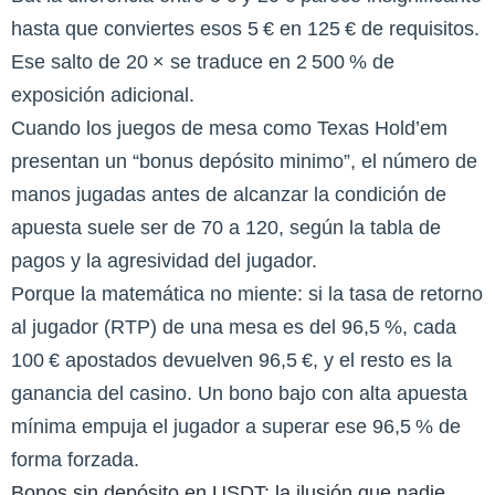
hasta que conviertes esos 5 € en 125 € de requisitos.
Ese salto de 20 × se traduce en 2 500 % de
exposición adicional.
Cuando los juegos de mesa como Texas Hold’em
presentan un “bonus depósito minimo”, el número de
manos jugadas antes de alcanzar la condición de
apuesta suele ser de 70 a 120, según la tabla de
pagos y la agresividad del jugador.
Porque la matemática no miente: si la tasa de retorno
al jugador (RTP) de una mesa es del 96,5 %, cada
100 € apostados devuelven 96,5 €, y el resto es la
ganancia del casino. Un bono bajo con alta apuesta
mínima empuja el jugador a superar ese 96,5 % de
forma forzada.
Bonos sin depósito en USDT: la ilusión que nadie