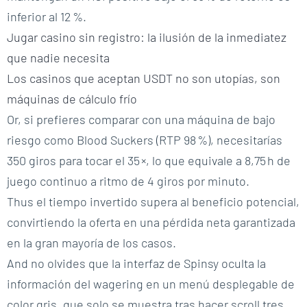
inferior al 12 %.
Jugar casino sin registro: la ilusión de la inmediatez
que nadie necesita
Los casinos que aceptan USDT no son utopías, son
máquinas de cálculo frío
Or, si prefieres comparar con una máquina de bajo
riesgo como Blood Suckers (RTP 98 %), necesitarías
350 giros para tocar el 35 ×, lo que equivale a 8,75 h de
juego continuo a ritmo de 4 giros por minuto.
Thus el tiempo invertido supera al beneficio potencial,
convirtiendo la oferta en una pérdida neta garantizada
en la gran mayoría de los casos.
And no olvides que la interfaz de Spinsy oculta la
información del wagering en un menú desplegable de
color gris, que solo se muestra tras hacer scroll tres