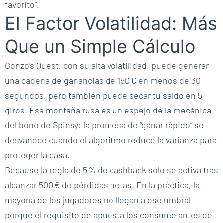
favorito”.
El Factor Volatilidad: Más
Que un Simple Cálculo
Gonzo’s Quest, con su alta volatilidad, puede generar
una cadena de ganancias de 150 € en menos de 30
segundos, pero también puede secar tu saldo en 5
giros. Esa montaña rusa es un espejo de la mecánica
del bono de Spinsy: la promesa de “ganar rápido” se
desvanece cuando el algoritmo reduce la varianza para
proteger la casa.
Because la regla de 5 % de cashback solo se activa tras
alcanzar 500 € de pérdidas netas. En la práctica, la
mayoría de los jugadores no llegan a ese umbral
porque el requisito de apuesta los consume antes de