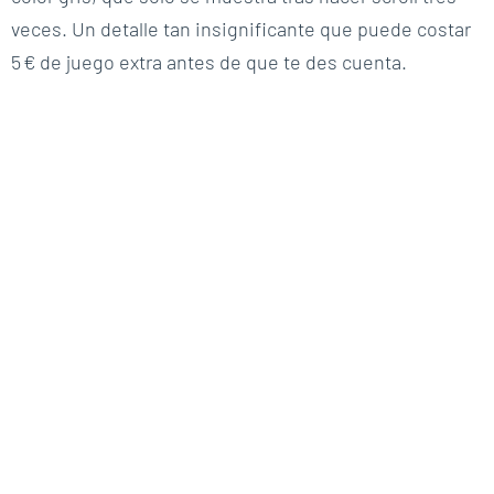
veces. Un detalle tan insignificante que puede costar
5 € de juego extra antes de que te des cuenta.
Contact us