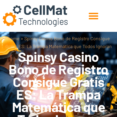
Home
»
Spinsy Casino Bono de Registro Consigue
Experts in Cellular Materials
Solutions for the Industry
R&D for the Future
Gratis ES: La Trampa Matemática que Todos Ignoran
Spinsy Casino
Bono de Registro
Consigue Gratis
ES: La Trampa
Matemática que