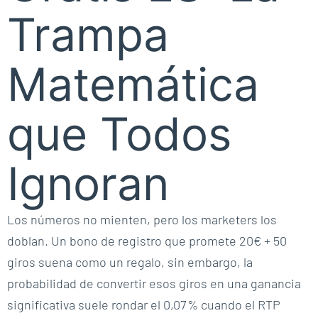
Trampa
Matemática
que Todos
Ignoran
Los números no mienten, pero los marketers los
doblan. Un bono de registro que promete 20€ + 50
giros suena como un regalo, sin embargo, la
probabilidad de convertir esos giros en una ganancia
significativa suele rondar el 0,07 % cuando el RTP