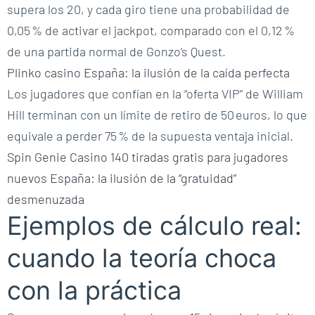
supera los 20, y cada giro tiene una probabilidad de
0,05 % de activar el jackpot, comparado con el 0,12 %
de una partida normal de Gonzo’s Quest.
Plinko casino España: la ilusión de la caída perfecta
Los jugadores que confían en la “oferta VIP” de William
Hill terminan con un límite de retiro de 50 euros, lo que
equivale a perder 75 % de la supuesta ventaja inicial.
Spin Genie Casino 140 tiradas gratis para jugadores
nuevos España: la ilusión de la “gratuidad”
desmenuzada
Ejemplos de cálculo real:
cuando la teoría choca
con la práctica