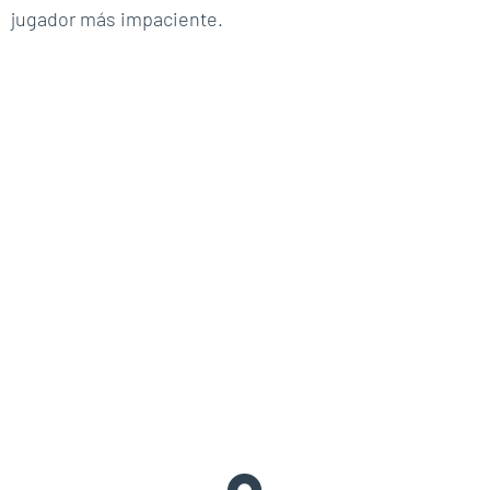
jugador más impaciente.
Contact us