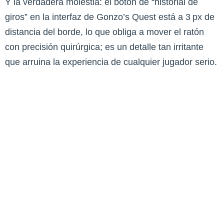
Y la verdadera molestia: el botón de “historial de
giros” en la interfaz de Gonzo’s Quest está a 3 px de
distancia del borde, lo que obliga a mover el ratón
con precisión quirúrgica; es un detalle tan irritante
que arruina la experiencia de cualquier jugador serio.
Contact us