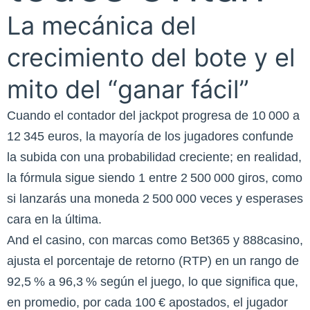
La mecánica del
crecimiento del bote y el
mito del “ganar fácil”
Cuando el contador del jackpot progresa de 10 000 a
12 345 euros, la mayoría de los jugadores confunde
la subida con una probabilidad creciente; en realidad,
la fórmula sigue siendo 1 entre 2 500 000 giros, como
si lanzarás una moneda 2 500 000 veces y esperases
cara en la última.
And el casino, con marcas como Bet365 y 888casino,
ajusta el porcentaje de retorno (RTP) en un rango de
92,5 % a 96,3 % según el juego, lo que significa que,
en promedio, por cada 100 € apostados, el jugador