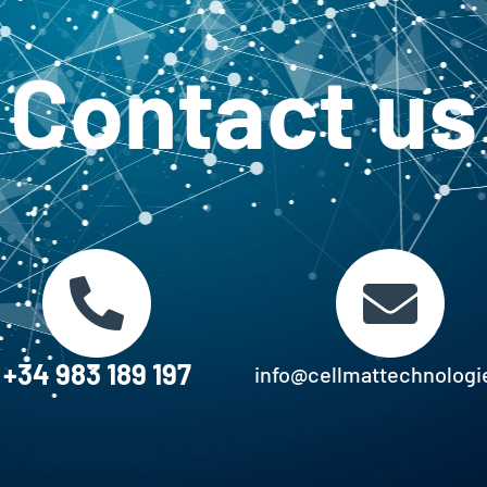
Contact us
+34 983 189 197
info@cellmattechnolog