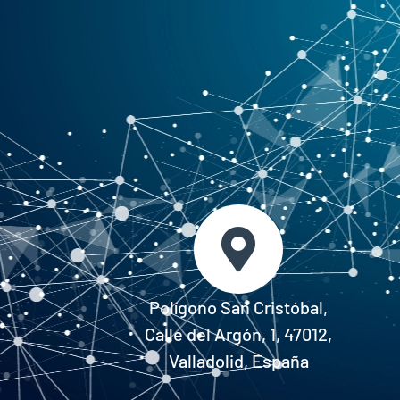
Polígono San Cristóbal,
Calle del Argón, 1, 47012,
Valladolid, España