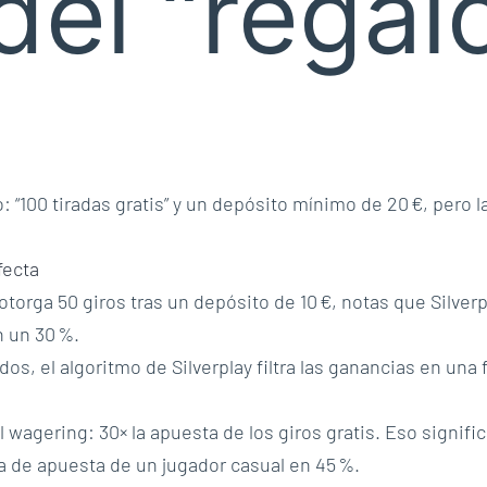
del “regal
: “100 tiradas gratis” y un depósito mínimo de 20 €, pero
fecta
orga 50 giros tras un depósito de 10 €, notas que Silverpl
n un 30 %.
dos, el algoritmo de Silverplay filtra las ganancias en un
l wagering: 30× la apuesta de los giros gratis. Eso signifi
ia de apuesta de un jugador casual en 45 %.