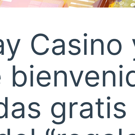
ay Casino 
 bienveni
das gratis 