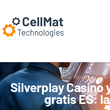
Home
»
Silverplay Casino 
Silverplay Casino 
gratis ES: l