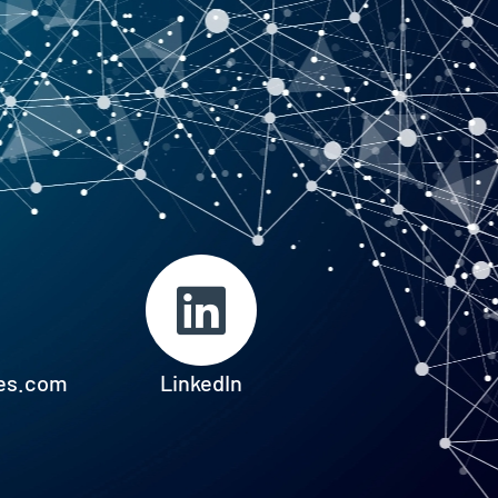
ies.com
LinkedIn