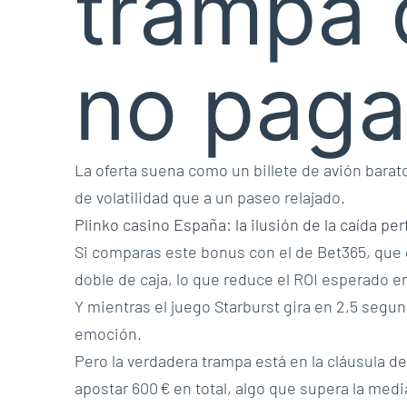
trampa 
no paga
La oferta suena como un billete de avión barato
de volatilidad que a un paseo relajado.
Plinko casino España: la ilusión de la caída per
Si comparas este bonus con el de Bet365, que ot
doble de caja, lo que reduce el ROI esperado e
Y mientras el juego Starburst gira en 2,5 segun
emoción.
Pero la verdadera trampa está en la cláusula de
apostar 600 € en total, algo que supera la med