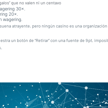
egalos” que no valen ni un centavo
wagering 30×.
ring 20×.
in wagering.
o” suena atrayente, pero ningún casino es una organización
estra un botón de “Retirar” con una fuente de 9 pt, imposib
s.