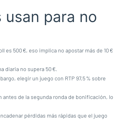
s usan para no
ll es 500 €, eso implica no apostar más de 10 €
ma diaria no supera 50 €.
mbargo, elegir un juego con RTP 97,5 % sobre
 antes de la segunda ronda de bonificación, lo
esencadenar pérdidas más rápidas que el juego