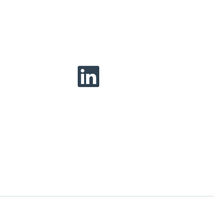
ies.com
LinkedIn