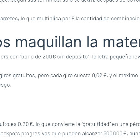
etes, lo que multiplica por 8 la cantidad de combinaciones; 
s maquillan la mat
 con “bono de 200 € sin depósito”; la letra pequeña reve
0 giros gratuitos, pero cada giro cuesta 0,02 €, y el máximo
esgo.
ito es 0,20 €, lo que convierte la “gratuitidad” en una pér
 jackpots progresivos que pueden alcanzar 500 000 €, aunq