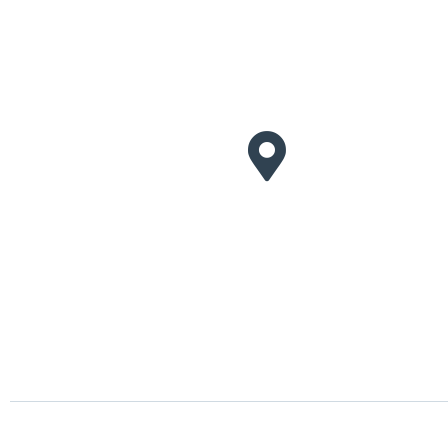
Polígono San Cristóbal,
Calle del Argón, 1, 47012,
Valladolid, España