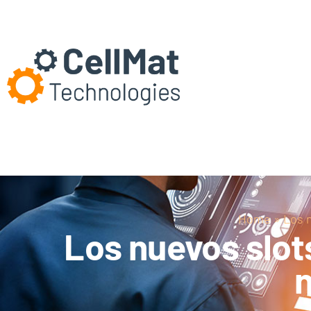
Home
»
Los 
Los nuevos slot
n