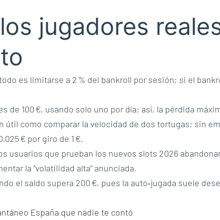
 los jugadores reale
nto
o es limitarse a 2 % del bankroll por sesión; si el bankro
es de 100 €, usando solo uno por día; así, la pérdida máxi
an útil como comparar la velocidad de dos tortugas; sin e
,025 € por giro de 1 €.
 los usuarios que prueban los nuevos slots 2026 abandonan
ntar la “volatilidad alta” anunciada.
cuando el saldo supera 200 €, pues la auto‑jugada suele d
stantáneo España que nadie te contó