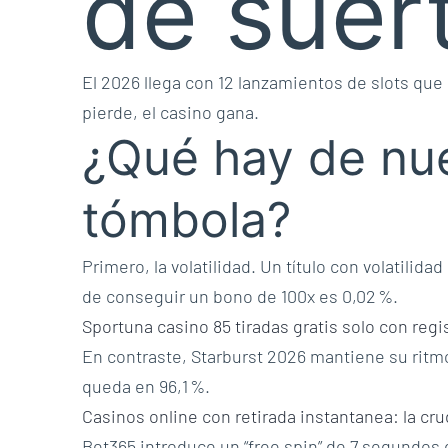
de suer
El 2026 llega con 12 lanzamientos de slots que 
pierde, el casino gana.
¿Qué hay de nue
tómbola?
Primero, la volatilidad. Un título con volatilid
de conseguir un bono de 100x es 0,02 %.
Sportuna casino 85 tiradas gratis solo con regi
En contraste, Starburst 2026 mantiene su ritmo
queda en 96,1 %.
Casinos online con retirada instantanea: la cr
Bet365 introduce un “free spin” de 7 segundos 