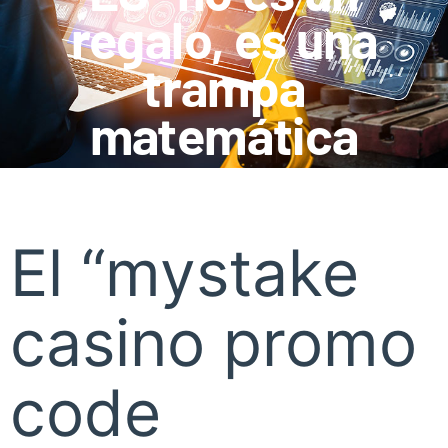
regalo, es una
trampa
matemática
El “mystake
casino promo
code