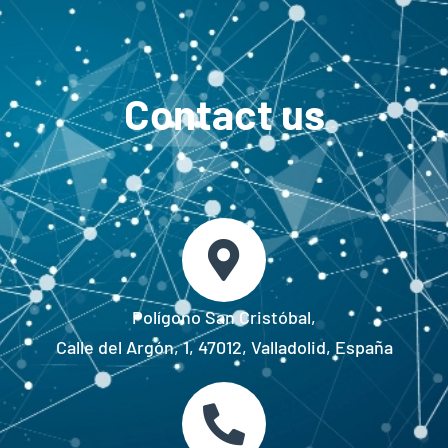
Contact us
Polígono San Cristóbal,
Calle del Argón, 1, 47012, Valladolid, España