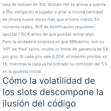
tasa de rollover de 30x, William Hill se atreve a subirla
a 35x, obligando al jugador a girar la misma cantidad
de dinero nueve veces más que el bono indica. En
números reales, 50 € de bonificación requieren
apostar 1 750 € antes de que puedas retirar algo.
Pero la verdadera sorpresa es que 888casino, con su
“VIP” de “free” spins, oculta un límite de ganancia de 5 €
por giro. Si cada giro vale 0,20 €, el máximo posible es
1 €, mientras la casa ya ha cobrado su comisión del 5 %
en la apuesta inicial.
Cómo la volatilidad de
los slots descompone la
ilusión del código