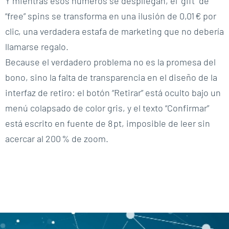
Y mientras esos números se despliegan, el “gift” de
“free” spins se transforma en una ilusión de 0,01 € por
clic, una verdadera estafa de marketing que no debería
llamarse regalo.
Because el verdadero problema no es la promesa del
bono, sino la falta de transparencia en el diseño de la
interfaz de retiro: el botón “Retirar” está oculto bajo un
menú colapsado de color gris, y el texto “Confirmar”
está escrito en fuente de 8 pt, imposible de leer sin
acercar al 200 % de zoom.