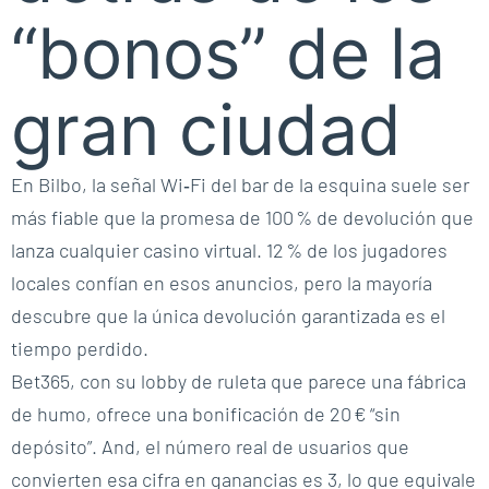
“bonos” de la
gran ciudad
En Bilbo, la señal Wi‑Fi del bar de la esquina suele ser
más fiable que la promesa de 100 % de devolución que
lanza cualquier casino virtual. 12 % de los jugadores
locales confían en esos anuncios, pero la mayoría
descubre que la única devolución garantizada es el
tiempo perdido.
Bet365, con su lobby de ruleta que parece una fábrica
de humo, ofrece una bonificación de 20 € “sin
depósito”. And, el número real de usuarios que
convierten esa cifra en ganancias es 3, lo que equivale