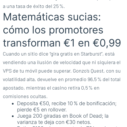
a una tasa de éxito del 25 %.
Matemáticas sucias:
cómo los promotores
transforman €1 en €0,99
Cuando un sitio dice “gira gratis en Starburst”, está
vendiendo una ilusión de velocidad que ni siquiera el
VPS de tu móvil puede superar. Gonzo’s Quest, con su
volatilidad alta, devuelve en promedio 96,5 % del total
apostado, mientras el casino retira 0,5 % en
comisiones ocultas.
Deposita €50, recibe 10 % de bonificación;
pierde €5 en rollover.
Juega 200 giradas en Book of Dead; la
varianza te deja con €30 netos.