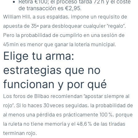
Retira €100; el proceso tarda 72 h y el coste
de transacción es €2,95.
William Hill, a sus espaldas, impone un requisito de
apuesta de 35× para desbloquear cualquier “regalo”.
Pero la probabilidad de cumplirlo en una sesión de
45 min es menor que ganar la lotería municipal.
Elige tu arma:
estrategias que no
funcionan y por qué
Los foros de Bilbao recomiendan “apostar siempre al
rojo”. Si lo haces 30 veces seguidas, la probabilidad de
al menos una pérdida es prácticamente 100 %, porque
la ruleta no tiene memoria y el 48,6 % de las tiradas
terminan rojo.