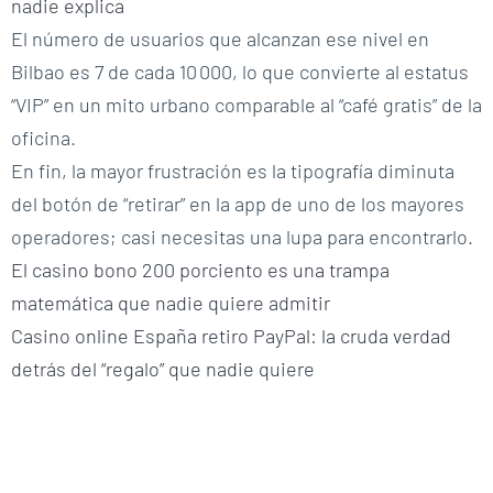
nadie explica
El número de usuarios que alcanzan ese nivel en
Bilbao es 7 de cada 10 000, lo que convierte al estatus
“VIP” en un mito urbano comparable al “café gratis” de la
oficina.
En fin, la mayor frustración es la tipografía diminuta
del botón de “retirar” en la app de uno de los mayores
operadores; casi necesitas una lupa para encontrarlo.
El casino bono 200 porciento es una trampa
matemática que nadie quiere admitir
Casino online España retiro PayPal: la cruda verdad
detrás del “regalo” que nadie quiere