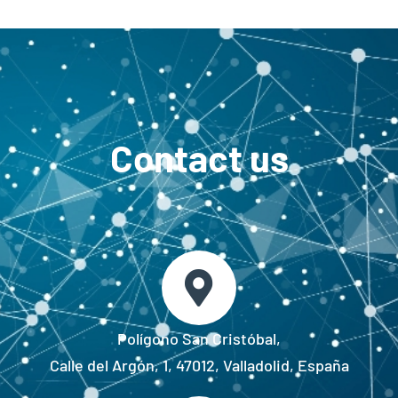
Contact us
Polígono San Cristóbal,
Calle del Argón, 1, 47012, Valladolid, España