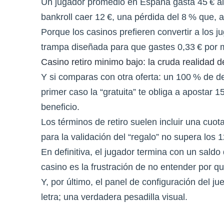
Un jugador promedio en España gasta 45 € al 
bankroll caer 12 €, una pérdida del 8 % que, 
Porque los casinos prefieren convertir a los
trampa diseñada para que gastes 0,33 € por mi
Casino retiro minimo bajo: la cruda realidad 
Y si comparas con otra oferta: un 100 % de dep
primer caso la “gratuita” te obliga a apostar
beneficio.
Los términos de retiro suelen incluir una cuo
para la validación del “regalo” no supera los 1
En definitiva, el jugador termina con un sald
casino es la frustración de no entender por q
Y, por último, el panel de configuración del ju
letra; una verdadera pesadilla visual.