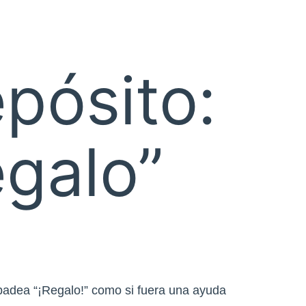
pósito:
egalo”
arpadea “¡Regalo!” como si fuera una ayuda