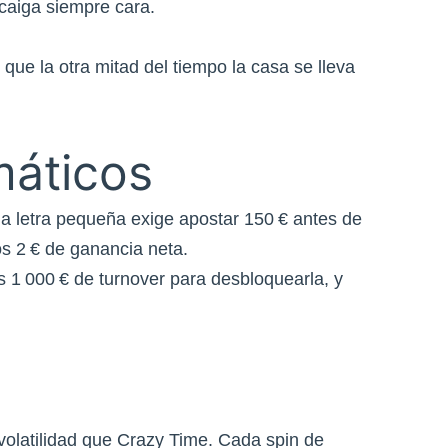
 caiga siempre cara.
 que la otra mitad del tiempo la casa se lleva
máticos
la letra pequeña exige apostar 150 € antes de
os 2 € de ganancia neta.
as 1 000 € de turnover para desbloquearla, y
volatilidad que Crazy Time. Cada spin de