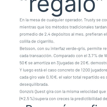
“regalo”
En la mesa de cualquier operador, Trusty se c
mientras que los métodos tradicionales tardan 
promedio de 2,4 depósitos al mes, prefieran el
colilla de cigarrillo.
Betsson, con su interfaz verde‑gris, permite r
cada transacción. Comparado con el 3,7 % de Wi
50 € se amortiza en 3 jugadas de 20 €, demost
Y luego está el caso concreto de 1 200 jugadore
cada giro vale 0,10 €, el valor total repartido 
desequilibrada.
Gonzo’s Quest gira con la misma velocidad que
(≈ 2,5 %) supera con creces la predictibilidad de