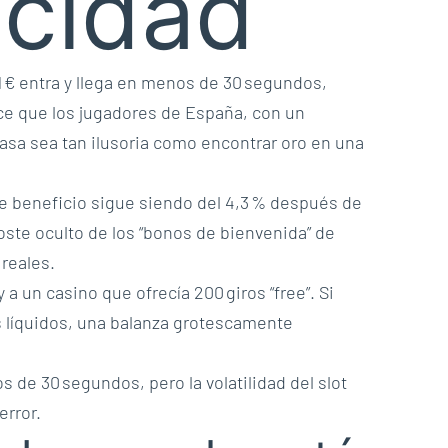
ocidad
 € entra y llega en menos de 30 segundos,
ace que los jugadores de España, con un
casa sea tan ilusoria como encontrar oro en una
 de beneficio sigue siendo del 4,3 % después de
oste oculto de los “bonos de bienvenida” de
reales.
a un casino que ofrecía 200 giros “free”. Si
dos líquidos, una balanza grotescamente
de 30 segundos, pero la volatilidad del slot
error.