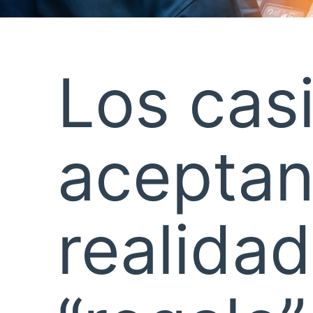
Los cas
aceptan 
realidad