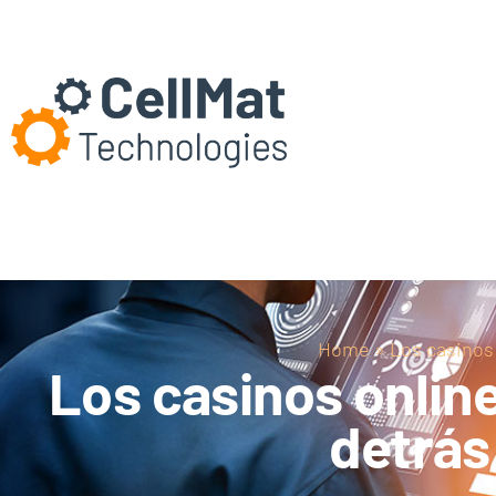
Home
»
Los casinos 
Los casinos online
detrás 