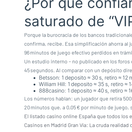
¿Por qué confia
saturado de “VIP
Porque la burocracia de los bancos tradicional
confirma, recibe. Esa simplificación ahorra al 
96 minutos de juego efectivo perdidos en trámi
Un estudio interno – no publicado en los foros 
45 segundos. Al comparar con un depósito direc
Betsson: 1 deposito ≈ 30 s, retiro ≈ 12 
William Hill: 1 deposito ≈ 35 s, retiro ≈ 
888casino: 1 deposito ≈ 40 s, retiro ≈ 1
Los números hablan: un jugador que retira 500 
20 minutos que, a 0,05 € por minuto de juego, s
El listado casino online España que todos los
Casinos en Madrid Gran Vía: La cruda realidad d