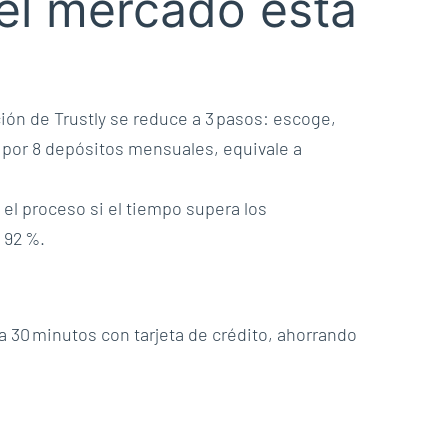
 el mercado está
ión de Trustly se reduce a 3 pasos: escoge,
a por 8 depósitos mensuales, equivale a
 el proceso si el tiempo supera los
 92 %.
a 30 minutos con tarjeta de crédito, ahorrando