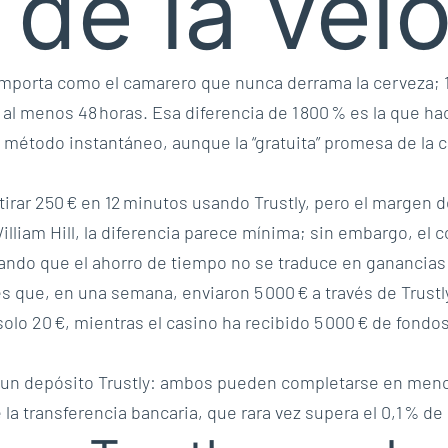
 de la vel
omporta como el camarero que nunca derrama la cerveza; 1
al menos 48 horas. Esa diferencia de 1 800 % es la que h
 método instantáneo, aunque la “gratuita” promesa de la 
etirar 250 € en 12 minutos usando Trustly, pero el margen
lliam Hill, la diferencia parece mínima; sin embargo, el c
rando que el ahorro de tiempo no se traduce en ganancias 
s que, en una semana, enviaron 5 000 € a través de Trustly 
es solo 20 €, mientras el casino ha recibido 5 000 € de fon
 un depósito Trustly: ambos pueden completarse en menos 
 la transferencia bancaria, que rara vez supera el 0,1 % de 