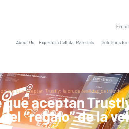
Email
About Us
Experts in Cellular Materials
Solutions for
online que aceptan Trustly: la cruda realidad detrás del “r
 que aceptan Trustly
del “regalo” de la v