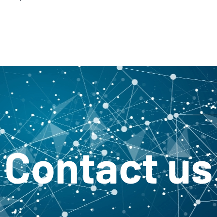
Contact us