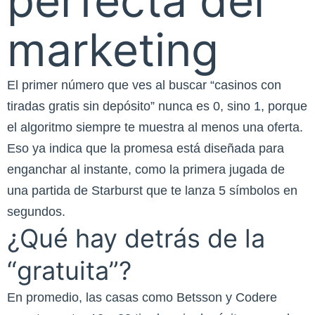
perfecta del
marketing
El primer número que ves al buscar “casinos con
tiradas gratis sin depósito” nunca es 0, sino 1, porque
el algoritmo siempre te muestra al menos una oferta.
Eso ya indica que la promesa está diseñada para
enganchar al instante, como la primera jugada de
una partida de Starburst que te lanza 5 símbolos en
segundos.
¿Qué hay detrás de la
“gratuita”?
En promedio, las casas como Betsson y Codere