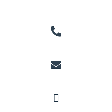
Polígono San Cristóbal,
Calle del Argón, 1, 47012, Valladolid, España
+34 983 189 197
info@cellmattechnologies.com