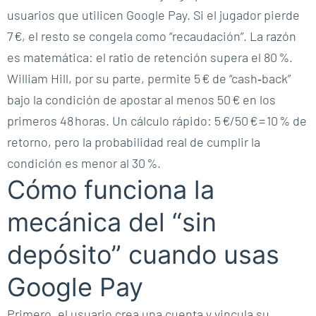
usuarios que utilicen Google Pay. Si el jugador pierde
7 €, el resto se congela como “recaudación”. La razón
es matemática: el ratio de retención supera el 80 %.
William Hill, por su parte, permite 5 € de “cash‑back”
bajo la condición de apostar al menos 50 € en los
primeros 48 horas. Un cálculo rápido: 5 €/50 € = 10 % de
retorno, pero la probabilidad real de cumplir la
condición es menor al 30 %.
Cómo funciona la
mecánica del “sin
depósito” cuando usas
Google Pay
Primero, el usuario crea una cuenta y vincula su