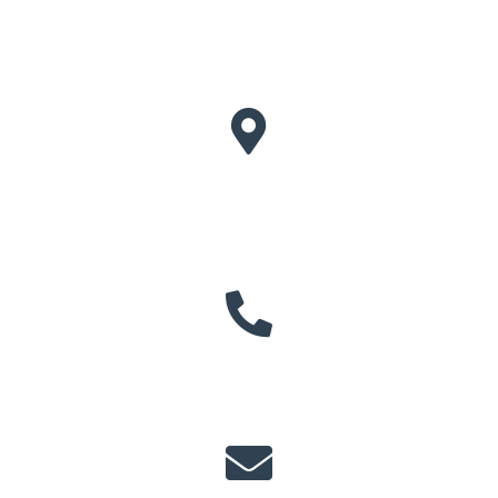
Polígono San Cristóbal,
Calle del Argón, 1, 47012, Valladolid, España
+34 983 189 197