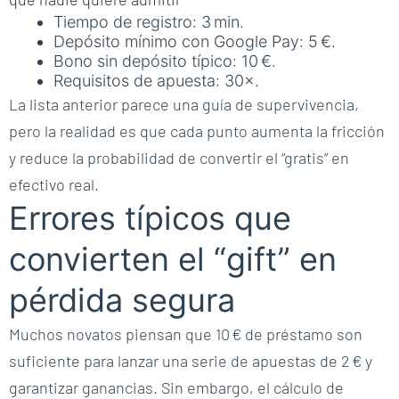
Tiempo de registro: 3 min.
Depósito mínimo con Google Pay: 5 €.
Bono sin depósito típico: 10 €.
Requisitos de apuesta: 30×.
La lista anterior parece una guía de supervivencia,
pero la realidad es que cada punto aumenta la fricción
y reduce la probabilidad de convertir el “gratis” en
efectivo real.
Errores típicos que
convierten el “gift” en
pérdida segura
Muchos novatos piensan que 10 € de préstamo son
suficiente para lanzar una serie de apuestas de 2 € y
garantizar ganancias. Sin embargo, el cálculo de