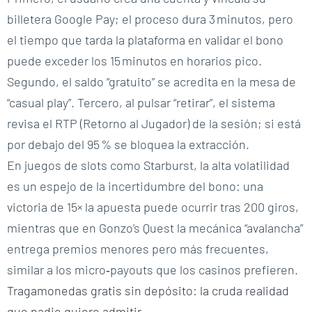
billetera Google Pay; el proceso dura 3 minutos, pero
el tiempo que tarda la plataforma en validar el bono
puede exceder los 15 minutos en horarios pico.
Segundo, el saldo “gratuito” se acredita en la mesa de
“casual play”. Tercero, al pulsar “retirar”, el sistema
revisa el RTP (Retorno al Jugador) de la sesión; si está
por debajo del 95 % se bloquea la extracción.
En juegos de slots como Starburst, la alta volatilidad
es un espejo de la incertidumbre del bono: una
victoria de 15× la apuesta puede ocurrir tras 200 giros,
mientras que en Gonzo’s Quest la mecánica “avalancha”
entrega premios menores pero más frecuentes,
similar a los micro‑payouts que los casinos prefieren.
Tragamonedas gratis sin depósito: la cruda realidad
que nadie quiere admitir