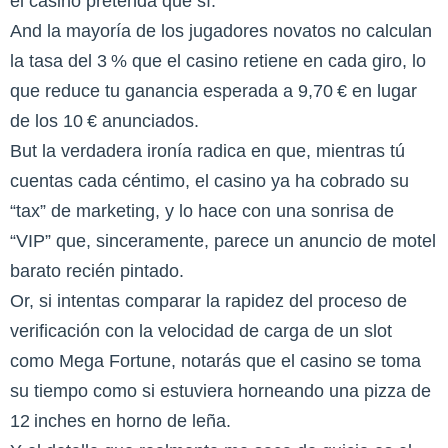
el casino pretenda que sí.
And la mayoría de los jugadores novatos no calculan
la tasa del 3 % que el casino retiene en cada giro, lo
que reduce tu ganancia esperada a 9,70 € en lugar
de los 10 € anunciados.
But la verdadera ironía radica en que, mientras tú
cuentas cada céntimo, el casino ya ha cobrado su
“tax” de marketing, y lo hace con una sonrisa de
“VIP” que, sinceramente, parece un anuncio de motel
barato recién pintado.
Or, si intentas comparar la rapidez del proceso de
verificación con la velocidad de carga de un slot
como Mega Fortune, notarás que el casino se toma
su tiempo como si estuviera horneando una pizza de
12 inches en horno de leña.