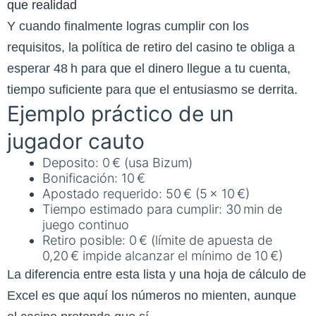
que realidad
Y cuando finalmente logras cumplir con los
requisitos, la política de retiro del casino te obliga a
esperar 48 h para que el dinero llegue a tu cuenta,
tiempo suficiente para que el entusiasmo se derrita.
Ejemplo práctico de un
jugador cauto
Deposito: 0 € (usa Bizum)
Bonificación: 10 €
Apostado requerido: 50 € (5 × 10 €)
Tiempo estimado para cumplir: 30 min de
juego continuo
Retiro posible: 0 € (límite de apuesta de
0,20 € impide alcanzar el mínimo de 10 €)
La diferencia entre esta lista y una hoja de cálculo de
Excel es que aquí los números no mienten, aunque