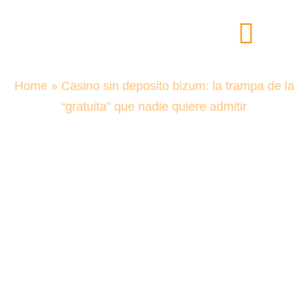
Home
»
Casino sin deposito bizum: la trampa de la
Experts in Cellular Materials
Solutions for the Industry
R&D for the Future
“gratuita” que nadie quiere admitir
Casino sin
deposito bizum:
la trampa de la
“gratuita” que
nadie quiere
admitir