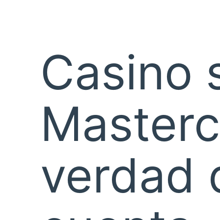
Casino 
Masterc
verdad 