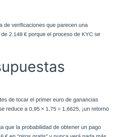
na de verificaciones que parecen una
al de 2.148 € porque el proceso de KYC se
supuestas
ntes de tocar el primer euro de ganancias
se reduce a 0,95 × 1,75 = 1,6625, ¡un retorno
aja que la probabilidad de obtener un pago
0,6 € en “giros gratis” y nunca verá nada más