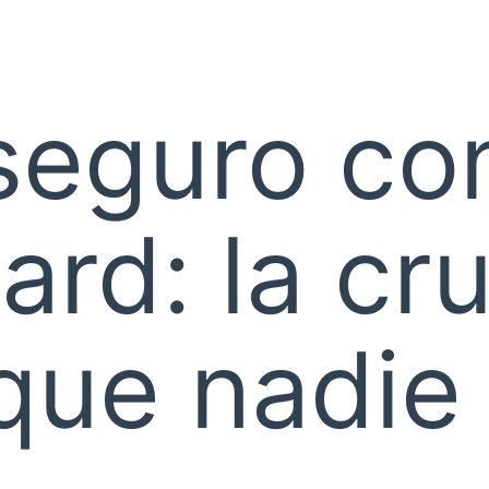
seguro co
ard: la cr
que nadie 