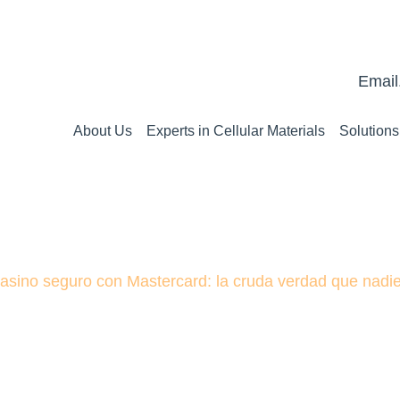
Email
About Us
Experts in Cellular Materials
Solutions 
asino seguro con Mastercard: la cruda verdad que nadie
on Mastercard: la 
nadie te cuenta