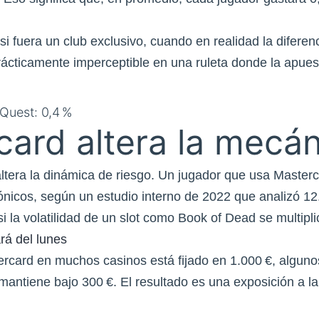
si fuera un club exclusivo, cuando en realidad la diferen
rácticamente imperceptible en una ruleta donde la apues
Quest: 0,4 %
ard altera la mecán
altera la dinámica de riesgo. Un jugador que usa Master
icos, según un estudio interno de 2022 que analizó 12.
i la volatilidad de un slot como Book of Dead se multipli
rá del lunes
ercard en muchos casinos está fijado en 1.000 €, alguno
mantiene bajo 300 €. El resultado es una exposición a la