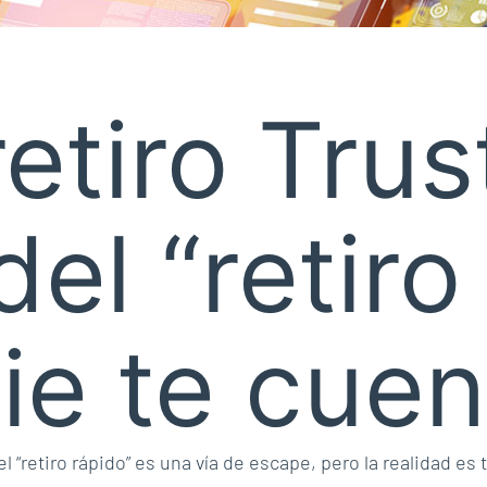
etiro Trust
el “retiro 
ie te cuen
“retiro rápido” es una vía de escape, pero la realidad es