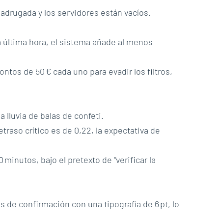
madrugada y los servidores están vacíos.
la última hora, el sistema añade al menos
tos de 50 € cada uno para evadir los filtros,
 lluvia de balas de confeti.
traso crítico es de 0,22, la expectativa de
minutos, bajo el pretexto de “verificar la
s de confirmación con una tipografía de 6 pt, lo