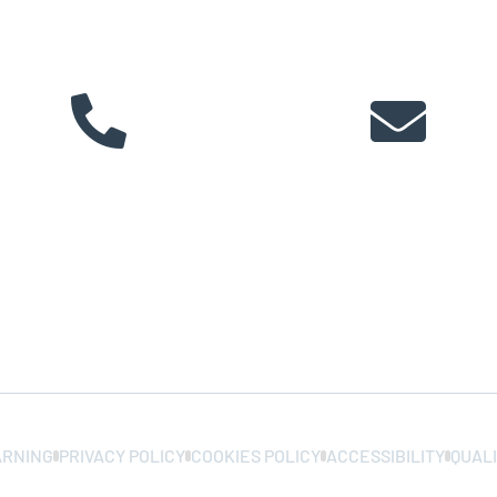
+34 983 189 197
info@cellmattechnolog
ARNING
PRIVACY POLICY
COOKIES POLICY
ACCESSIBILITY
QUALI