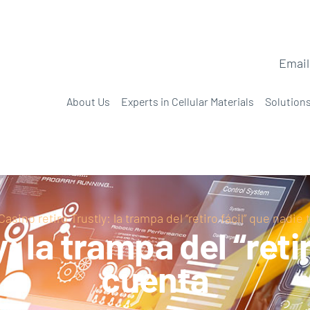
Email
About Us
Experts in Cellular Materials
Solutions
Casino retiro Trustly: la trampa del “retiro fácil” que nadie
: la trampa del “reti
cuenta