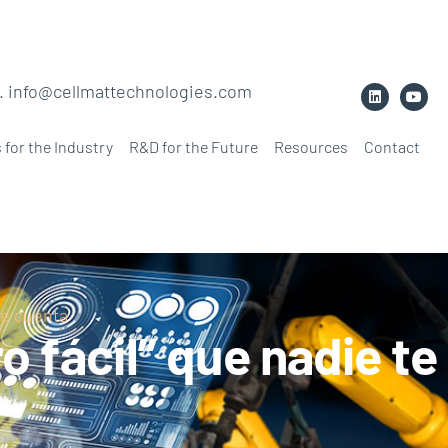
. info@cellmattechnologies.com
 for the Industry
R&D for the Future
Resources
Contact
 te cuenta
ro fácil” que nadie te