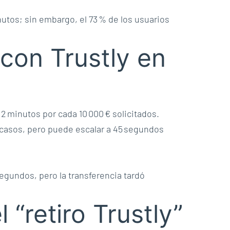
utos; sin embargo, el 73 % de los usuarios
con Trustly en
,2 minutos por cada 10 000 € solicitados.
s casos, pero puede escalar a 45 segundos
segundos, pero la transferencia tardó
“retiro Trustly”