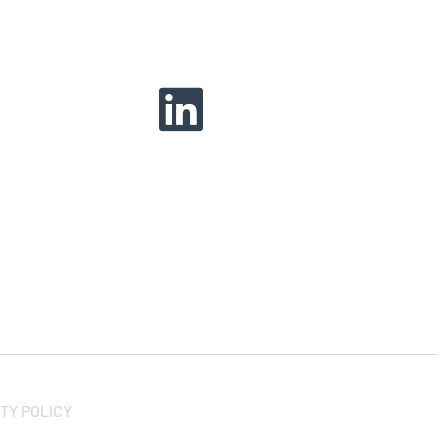
ies.com
LinkedIn
TY POLICY