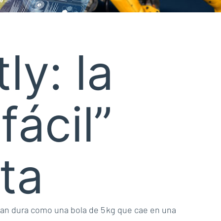
ly: la
fácil”
ta
 tan dura como una bola de 5 kg que cae en una