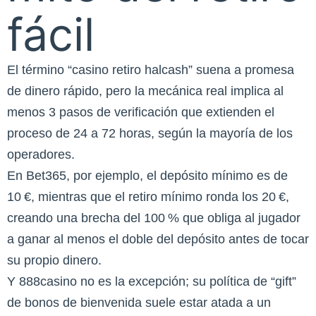
fácil
El término “casino retiro halcash” suena a promesa
de dinero rápido, pero la mecánica real implica al
menos 3 pasos de verificación que extienden el
proceso de 24 a 72 horas, según la mayoría de los
operadores.
En Bet365, por ejemplo, el depósito mínimo es de
10 €, mientras que el retiro mínimo ronda los 20 €,
creando una brecha del 100 % que obliga al jugador
a ganar al menos el doble del depósito antes de tocar
su propio dinero.
Y 888casino no es la excepción; su política de “gift”
de bonos de bienvenida suele estar atada a un