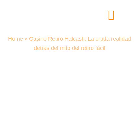
Home
»
Casino Retiro Halcash: La cruda realidad
Experts in Cellular Materials
Solutions for the Industry
R&D for the Future
detrás del mito del retiro fácil
Casino Retiro
Halcash: La
cruda realidad
detrás del mito
del retiro fácil