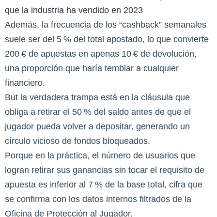
que la industria ha vendido en 2023
Además, la frecuencia de los “cashback” semanales
suele ser del 5 % del total apostado, lo que convierte
200 € de apuestas en apenas 10 € de devolución,
una proporción que haría temblar a cualquier
financiero.
But la verdadera trampa está en la cláusula que
obliga a retirar el 50 % del saldo antes de que el
jugador pueda volver a depositar, generando un
círculo vicioso de fondos bloqueados.
Porque en la práctica, el número de usuarios que
logran retirar sus ganancias sin tocar el requisito de
apuesta es inferior al 7 % de la base total, cifra que
se confirma con los datos internos filtrados de la
Oficina de Protección al Jugador.