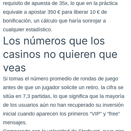
requisito de apuesta de 35x, lo que en la práctica
equivale a apostar 350 € para liberar 10 € de
bonificación, un cálculo que haría sonrojar a
cualquier estadístico.
Los números que los
casinos no quieren que
veas
Si tomas el número promedio de rondas de juego
antes de que un jugador solicite un retiro, la cifra se
sitúa en 7,3 partidas, lo que significa que la mayoría
de los usuarios aún no han recuperado su inversión
inicial cuando aparecen los primeros “VIP” y “free”
mensajes.