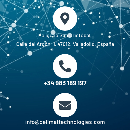
Polígono San Cristóbal,
Calle del Argón, 1, 47012, Valladolid, España
+34 983 189 197
info@cellmattechnologies.com