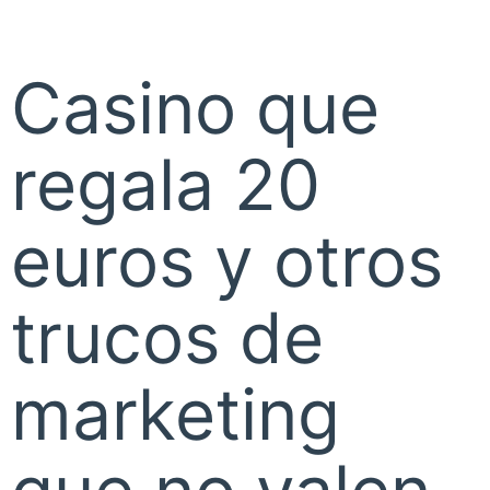
Casino que
regala 20
euros y otros
trucos de
marketing