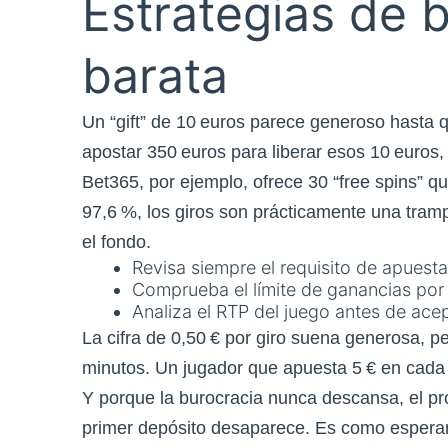
Estrategias de 
barata
Un “gift” de 10 euros parece generoso hasta q
apostar 350 euros para liberar esos 10 euros,
Bet365, por ejemplo, ofrece 30 “free spins” qu
97,6 %, los giros son prácticamente una tram
el fondo.
Revisa siempre el requisito de apuest
Comprueba el límite de ganancias por g
Analiza el RTP del juego antes de acep
La cifra de 0,50 € por giro suena generosa, pe
minutos. Un jugador que apuesta 5 € en cada g
Y porque la burocracia nunca descansa, el pro
primer depósito desaparece. Es como esperar 