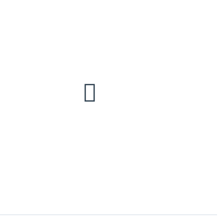
s
es.com
LinkedIn