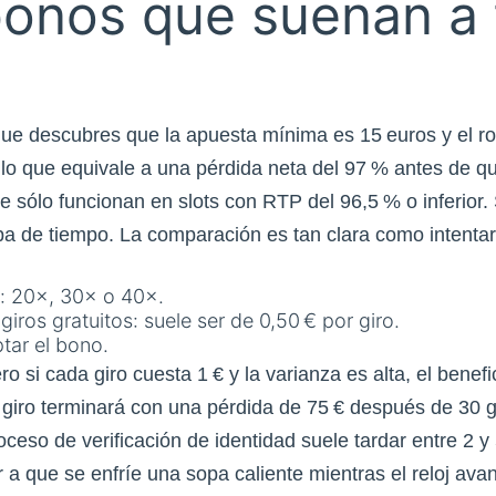
bonos que suenan a
ue descubres que la apuesta mínima es 15 euros y el rol
 lo que equivale a una pérdida neta del 97 % antes de q
e sólo funcionan en slots con RTP del 96,5 % o inferior. 
pa de tiempo. La comparación es tan clara como intentar
a: 20×, 30× o 40×.
iros gratuitos: suele ser de 0,50 € por giro.
tar el bono.
ro si cada giro cuesta 1 € y la varianza es alta, el bene
iro terminará con una pérdida de 75 € después de 30 gir
ceso de verificación de identidad suele tardar entre 2 y
a que se enfríe una sopa caliente mientras el reloj ava