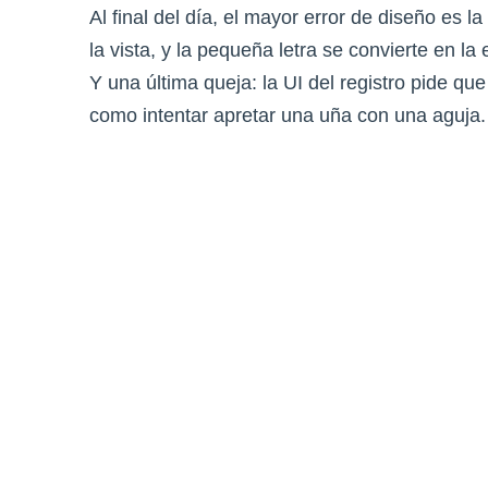
Al final del día, el mayor error de diseño es l
la vista, y la pequeña letra se convierte en l
Y una última queja: la UI del registro pide que
como intentar apretar una uña con una aguja.