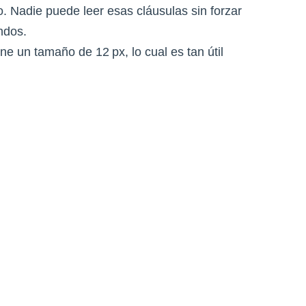
go. Nadie puede leer esas cláusulas sin forzar
ndos.
ene un tamaño de 12 px, lo cual es tan útil