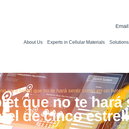
Email
About Us
Experts in Cellular Materials
Solutions 
ino para tablet que no te hará sentir como en un hotel de
blet que no te hará
tel de cinco estrel