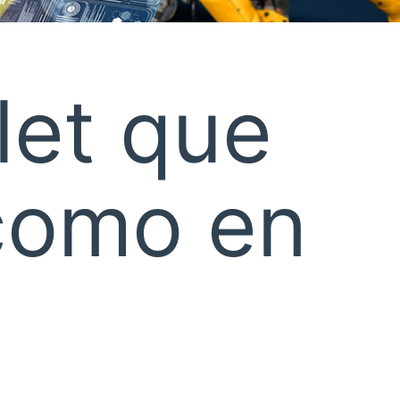
let que
 como en