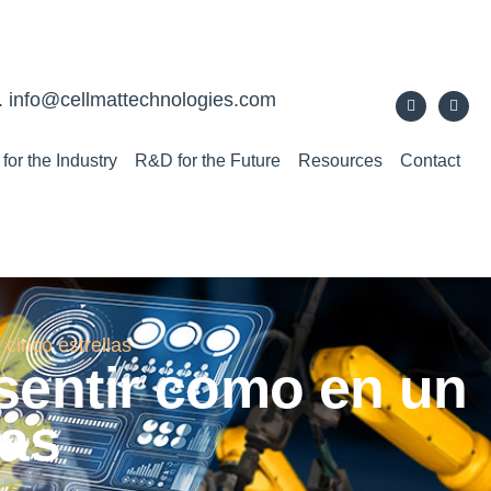
. info@cellmattechnologies.com
for the Industry
R&D for the Future
Resources
Contact
 cinco estrellas
 sentir como en un
las