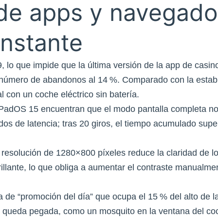
de apps y navegadore
onstante
 lo que impide que la última versión de la app de casin
el número de abandonos al 14 %. Comparado con la estabi
con un coche eléctrico sin batería.
 iPadOS 15 encuentran que el modo pantalla completa no
s de latencia; tras 20 giros, el tiempo acumulado supe
a resolución de 1280×800 píxeles reduce la claridad de l
illante, lo que obliga a aumentar el contraste manualme
de “promoción del día” que ocupa el 15 % del alto de la
 se queda pegada, como un mosquito en la ventana del co