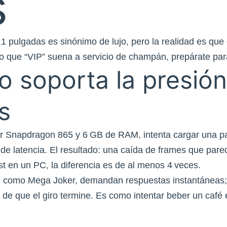
s
1 pulgadas es sinónimo de lujo, pero la realidad es que
o que “VIP” suena a servicio de champán, prepárate par
 soporta la presión
s
r Snapdragon 865 y 6 GB de RAM, intenta cargar una par
e latencia. El resultado: una caída de frames que pare
 en un PC, la diferencia es de al menos 4 veces.
ad, como Mega Joker, demandan respuestas instantáneas;
es de que el giro termine. Es como intentar beber un caf