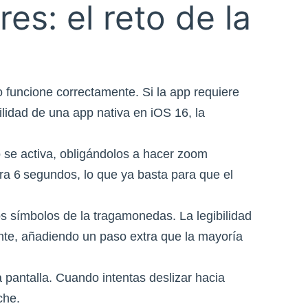
s: el reto de la
o funcione correctamente. Si la app requiere
lidad de una app nativa en iOS 16, la
 se activa, obligándolos a hacer zoom
ra 6 segundos, lo que ya basta para que el
os símbolos de la tragamonedas. La legibilidad
nte, añadiendo un paso extra que la mayoría
 pantalla. Cuando intentas deslizar hacia
che.