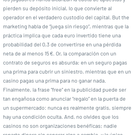
pierden su depósito inicial, lo que convierte al
operador en el verdadero custodio del capital. But the
marketing habla de “juega sin riesgo”, mientras que la
práctica implica que cada euro invertido tiene una
probabilidad del 0,3 de convertirse en una pérdida
neta de al menos 15 €. Or, la comparación con un
contrato de seguros es absurda; en un seguro pagas
una prima para cubrir un siniestro, mientras que en un
casino pagas una prima para no ganar nada.
Finalmente, la frase “free” en la publicidad puede ser
tan engañosa como anunciar “regalo” en la puerta de
un supermercado: nunca es realmente gratis, siempre
hay una condición oculta. And, no olvides que los
casinos no son organizaciones benéficas; nadie
reparte dinero sin esperar algo a cambio, y la única