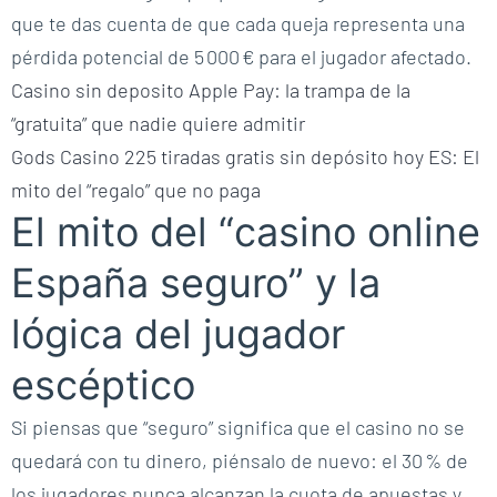
que te das cuenta de que cada queja representa una
pérdida potencial de 5 000 € para el jugador afectado.
Casino sin deposito Apple Pay: la trampa de la
“gratuita” que nadie quiere admitir
Gods Casino 225 tiradas gratis sin depósito hoy ES: El
mito del “regalo” que no paga
El mito del “casino online
España seguro” y la
lógica del jugador
escéptico
Si piensas que “seguro” significa que el casino no se
quedará con tu dinero, piénsalo de nuevo: el 30 % de
los jugadores nunca alcanzan la cuota de apuestas y