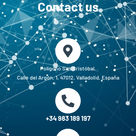
Contact us
Polígono San Cristóbal,
Calle del Argón, 1, 47012, Valladolid, España
+34 983 189 197