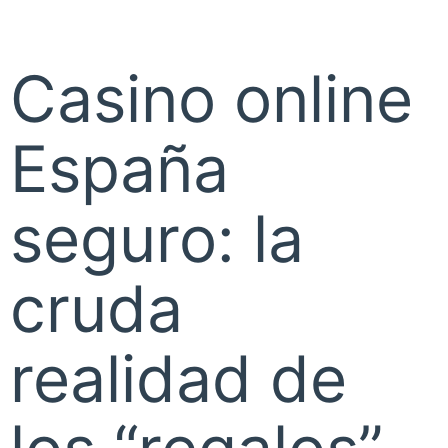
Casino online
España
seguro: la
cruda
realidad de