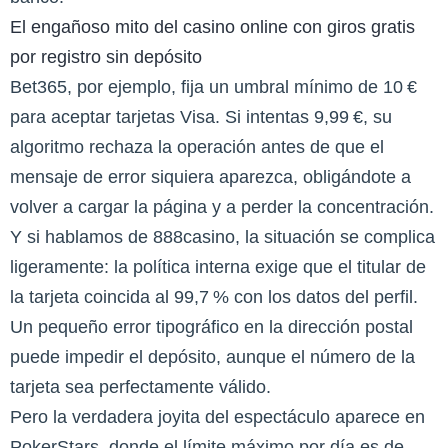
El engañoso mito del casino online con giros gratis
por registro sin depósito
Bet365, por ejemplo, fija un umbral mínimo de 10 €
para aceptar tarjetas Visa. Si intentas 9,99 €, su
algoritmo rechaza la operación antes de que el
mensaje de error siquiera aparezca, obligándote a
volver a cargar la página y a perder la concentración.
Y si hablamos de 888casino, la situación se complica
ligeramente: la política interna exige que el titular de
la tarjeta coincida al 99,7 % con los datos del perfil.
Un pequeño error tipográfico en la dirección postal
puede impedir el depósito, aunque el número de la
tarjeta sea perfectamente válido.
Pero la verdadera joyita del espectáculo aparece en
PokerStars, donde el límite máximo por día es de