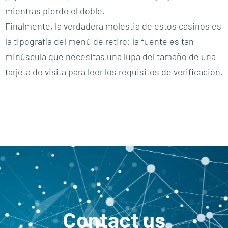
mientras pierde el doble.
Finalmente, la verdadera molestia de estos casinos es
la tipografía del menú de retiro: la fuente es tan
minúscula que necesitas una lupa del tamaño de una
tarjeta de visita para leer los requisitos de verificación.
Contact us