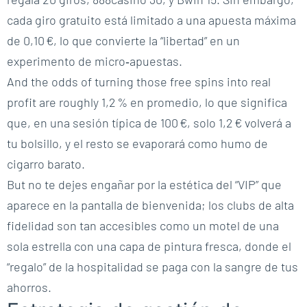
cada giro gratuito está limitado a una apuesta máxima
de 0,10 €, lo que convierte la “libertad” en un
experimento de micro‑apuestas.
And the odds of turning those free spins into real
profit are roughly 1,2 % en promedio, lo que significa
que, en una sesión típica de 100 €, solo 1,2 € volverá a
tu bolsillo, y el resto se evaporará como humo de
cigarro barato.
But no te dejes engañar por la estética del “VIP” que
aparece en la pantalla de bienvenida; los clubs de alta
fidelidad son tan accesibles como un motel de una
sola estrella con una capa de pintura fresca, donde el
“regalo” de la hospitalidad se paga con la sangre de tus
ahorros.