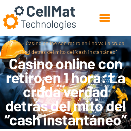
Home
»
Casino online con retiro en 1 hora: La cruda
Experts in Cellular Materials
Solutions for the Industry
R&D for the Future
verdad detrás del mito del “cash instantáneo”
Casino online con
retiro en 1 hora: La
cruda verdad
detrás del mito del
“cash instantáneo”