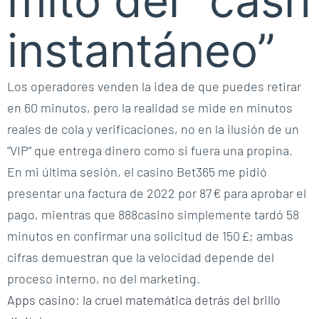
mito del “cash
instantáneo”
Los operadores venden la idea de que puedes retirar
en 60 minutos, pero la realidad se mide en minutos
reales de cola y verificaciones, no en la ilusión de un
“VIP” que entrega dinero como si fuera una propina.
En mi última sesión, el casino Bet365 me pidió
presentar una factura de 2022 por 87 € para aprobar el
pago, mientras que 888casino simplemente tardó 58
minutos en confirmar una solicitud de 150 £; ambas
cifras demuestran que la velocidad depende del
proceso interno, no del marketing.
Apps casino: la cruel matemática detrás del brillo