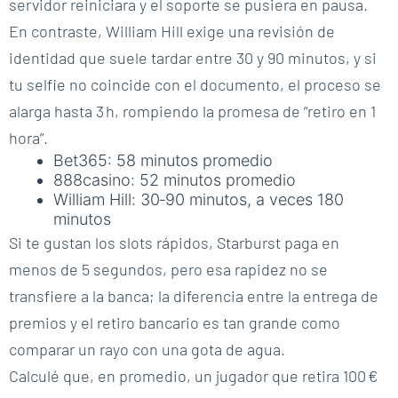
servidor reiniciara y el soporte se pusiera en pausa.
En contraste, William Hill exige una revisión de
identidad que suele tardar entre 30 y 90 minutos, y si
tu selfie no coincide con el documento, el proceso se
alarga hasta 3 h, rompiendo la promesa de “retiro en 1
hora”.
Bet365: 58 minutos promedio
888casino: 52 minutos promedio
William Hill: 30‑90 minutos, a veces 180
minutos
Si te gustan los slots rápidos, Starburst paga en
menos de 5 segundos, pero esa rapidez no se
transfiere a la banca; la diferencia entre la entrega de
premios y el retiro bancario es tan grande como
comparar un rayo con una gota de agua.
Calculé que, en promedio, un jugador que retira 100 €