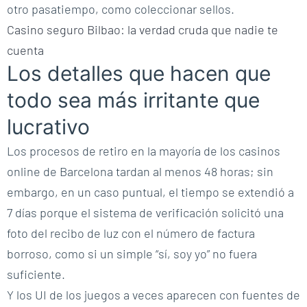
otro pasatiempo, como coleccionar sellos.
Casino seguro Bilbao: la verdad cruda que nadie te
cuenta
Los detalles que hacen que
todo sea más irritante que
lucrativo
Los procesos de retiro en la mayoría de los casinos
online de Barcelona tardan al menos 48 horas; sin
embargo, en un caso puntual, el tiempo se extendió a
7 días porque el sistema de verificación solicitó una
foto del recibo de luz con el número de factura
borroso, como si un simple “sí, soy yo” no fuera
suficiente.
Y los UI de los juegos a veces aparecen con fuentes de