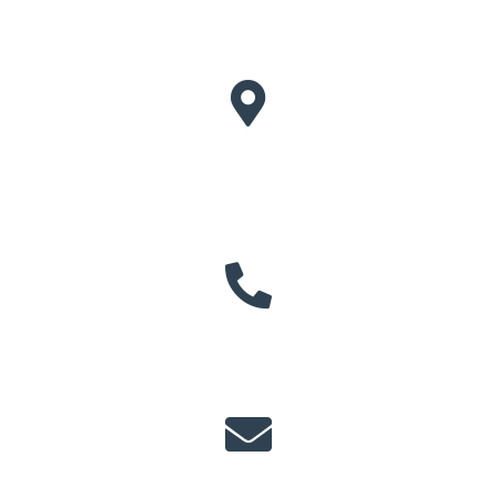
Polígono San Cristóbal,
Calle del Argón, 1, 47012, Valladolid, España
+34 983 189 197
info@cellmattechnologies.com