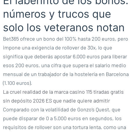
El laberinto de los bonos:
números y trucos que
solo los veteranos notan
Bet365 ofrece un bono del 100% hasta 200 euros, pero
impone una exigencia de rollover de 30x, lo que
significa que deberás apostar 6.000 euros para liberar
esos 200 euros, una cifra que supera el salario medio
mensual de un trabajador de la hostelería en Barcelona
(1.100 euros).
La cruel realidad de la marca casino 115 tiradas gratis
sin depósito 2026 ES que nadie quiere admitir
Comparado con la volatilidad de Gonzo’s Quest, que
puede disparar de 0 a 5.000 euros en segundos, los
requisitos de rollover son una tortura lenta, como una