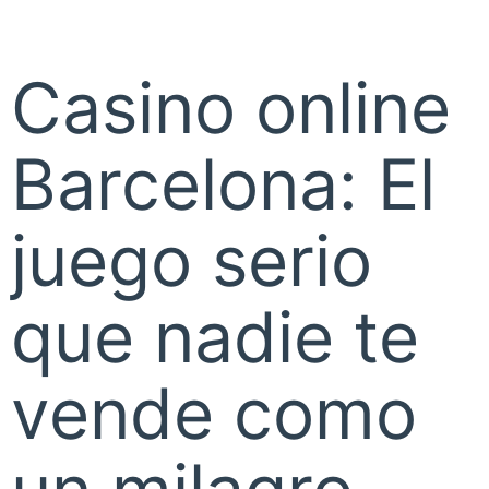
Casino online
Barcelona: El
juego serio
que nadie te
vende como