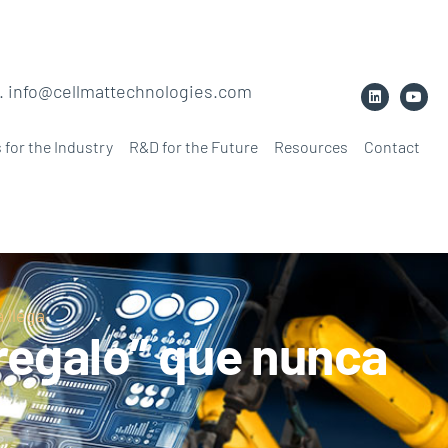
. info@cellmattechnologies.com
 for the Industry
R&D for the Future
Resources
Contact
 llega
 “regalo” que nunca