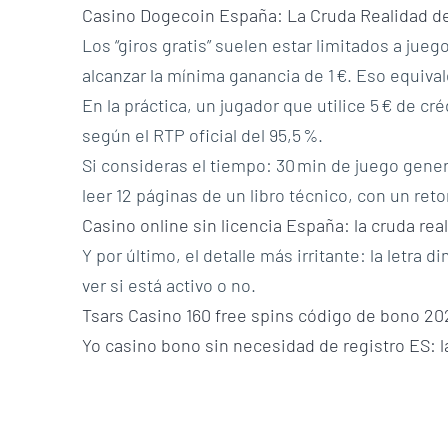
Casino Dogecoin España: La Cruda Realidad de
Los “giros gratis” suelen estar limitados a jue
alcanzar la mínima ganancia de 1 €. Eso equival
En la práctica, un jugador que utilice 5 € de c
según el RTP oficial del 95,5 %.
Si consideras el tiempo: 30 min de juego gene
leer 12 páginas de un libro técnico, con un re
Casino online sin licencia España: la cruda reali
Y por último, el detalle más irritante: la letra
ver si está activo o no.
Tsars Casino 160 free spins código de bono 2
Yo casino bono sin necesidad de registro ES: 