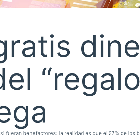
ratis dine
del “regal
lega
i fueran benefactores; la realidad es que el 97 % de los 