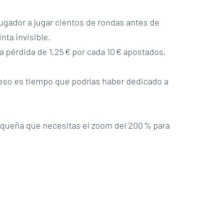
 jugador a jugar cientos de rondas antes de
nta invisible.
a pérdida de 1,25 € por cada 10 € apostados,
 eso es tiempo que podrías haber dedicado a
n pequeña que necesitas el zoom del 200 % para