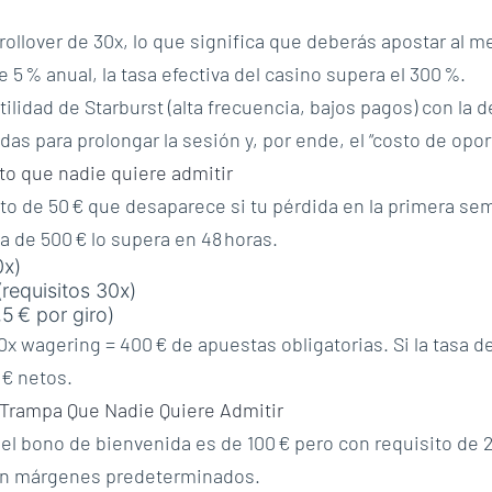
rollover de 30x, lo que significa que deberás apostar al m
5 % anual, la tasa efectiva del casino supera el 300 %.
ilidad de Starburst (alta frecuencia, bajos pagos) con la d
 para prolongar la sesión y, por ende, el “costo de opor
to que nadie quiere admitir
dito de 50 € que desaparece si tu pérdida en la primera s
 de 500 € lo supera en 48 horas.
0x)
requisitos 30x)
5 € por giro)
0x wagering = 400 € de apuestas obligatorias. Si la tasa d
 € netos.
 Trampa Que Nadie Quiere Admitir
el bono de bienvenida es de 100 € pero con requisito de 2
on márgenes predeterminados.