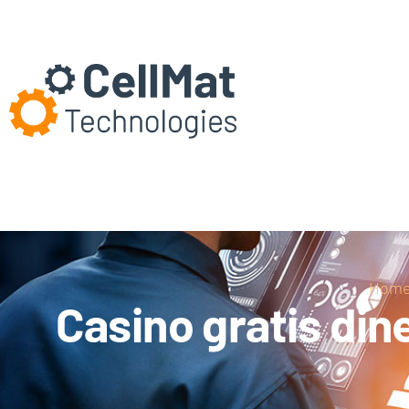
Hom
Casino gratis dine