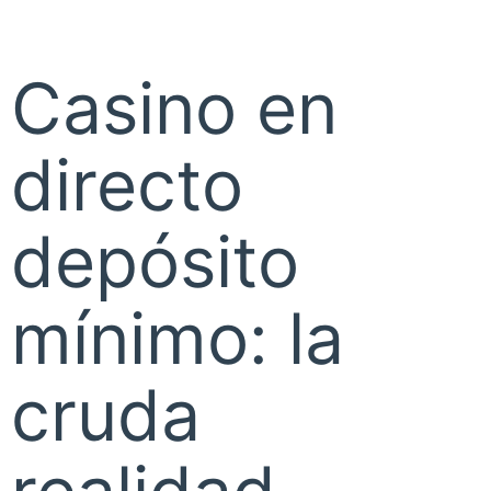
Casino en
directo
depósito
mínimo: la
cruda