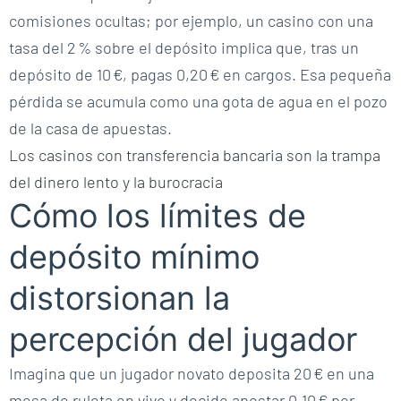
comisiones ocultas; por ejemplo, un casino con una
tasa del 2 % sobre el depósito implica que, tras un
depósito de 10 €, pagas 0,20 € en cargos. Esa pequeña
pérdida se acumula como una gota de agua en el pozo
de la casa de apuestas.
Los casinos con transferencia bancaria son la trampa
del dinero lento y la burocracia
Cómo los límites de
depósito mínimo
distorsionan la
percepción del jugador
Imagina que un jugador novato deposita 20 € en una
mesa de ruleta en vivo y decide apostar 0,10 € por