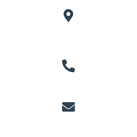
Polígono San Cristóbal,
Calle del Argón, 1, 47012, Valladolid, España
+34 983 189 197
info@cellmattechnologies.com