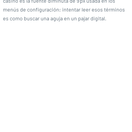
casino es la fuente diminuta de 9 px usada en los
menús de configuración; intentar leer esos términos
es como buscar una aguja en un pajar digital.
Contact us