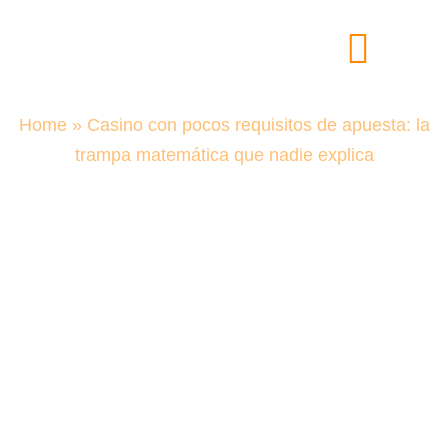
Home
»
Casino con pocos requisitos de apuesta: la
Experts in Cellular Materials
Solutions for the Industry
R&D for the Future
trampa matemática que nadie explica
Casino con
pocos requisitos
de apuesta: la
trampa
matemática que
nadie explica