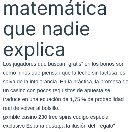
matemática
que nadie
explica
Los jugadores que buscan “gratis” en los bonos son
como niños que piensan que la leche sin lactosa les
salva de la intolerancia. En la práctica, la promesa de
un casino con pocos requisitos de apuesta se
traduce en una ecuación de 1,75 % de probabilidad
real de volver al bolsillo.
gxmble casino 230 free spins código especial
exclusivo España destapa la ilusión del “regalo”