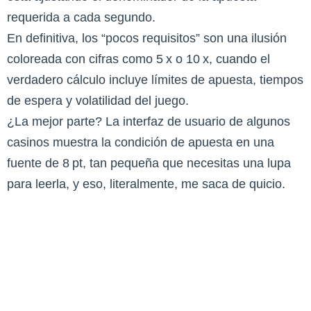
requerida a cada segundo.
En definitiva, los “pocos requisitos” son una ilusión
coloreada con cifras como 5 x o 10 x, cuando el
verdadero cálculo incluye límites de apuesta, tiempos
de espera y volatilidad del juego.
¿La mejor parte? La interfaz de usuario de algunos
casinos muestra la condición de apuesta en una
fuente de 8 pt, tan pequeña que necesitas una lupa
para leerla, y eso, literalmente, me saca de quicio.