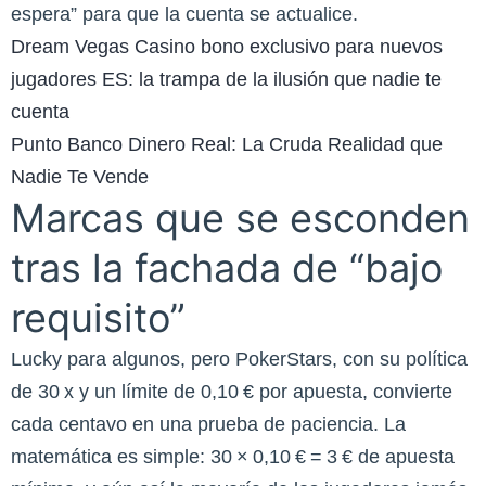
espera” para que la cuenta se actualice.
Dream Vegas Casino bono exclusivo para nuevos
jugadores ES: la trampa de la ilusión que nadie te
cuenta
Punto Banco Dinero Real: La Cruda Realidad que
Nadie Te Vende
Marcas que se esconden
tras la fachada de “bajo
requisito”
Lucky para algunos, pero PokerStars, con su política
de 30 x y un límite de 0,10 € por apuesta, convierte
cada centavo en una prueba de paciencia. La
matemática es simple: 30 × 0,10 € = 3 € de apuesta