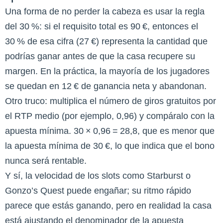
Una forma de no perder la cabeza es usar la regla
del 30 %: si el requisito total es 90 €, entonces el
30 % de esa cifra (27 €) representa la cantidad que
podrías ganar antes de que la casa recupere su
margen. En la práctica, la mayoría de los jugadores
se quedan en 12 € de ganancia neta y abandonan.
Otro truco: multiplica el número de giros gratuitos por
el RTP medio (por ejemplo, 0,96) y compáralo con la
apuesta mínima. 30 × 0,96 = 28,8, que es menor que
la apuesta mínima de 30 €, lo que indica que el bono
nunca será rentable.
Y sí, la velocidad de los slots como Starburst o
Gonzo’s Quest puede engañar; su ritmo rápido
parece que estás ganando, pero en realidad la casa
está ajustando el denominador de la apuesta