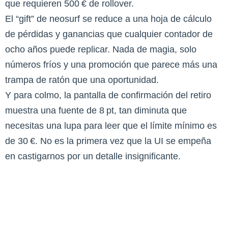
que requieren 500 € de rollover.
El “gift” de neosurf se reduce a una hoja de cálculo
de pérdidas y ganancias que cualquier contador de
ocho años puede replicar. Nada de magia, solo
números fríos y una promoción que parece más una
trampa de ratón que una oportunidad.
Y para colmo, la pantalla de confirmación del retiro
muestra una fuente de 8 pt, tan diminuta que
necesitas una lupa para leer que el límite mínimo es
de 30 €. No es la primera vez que la UI se empeña
en castigarnos por un detalle insignificante.