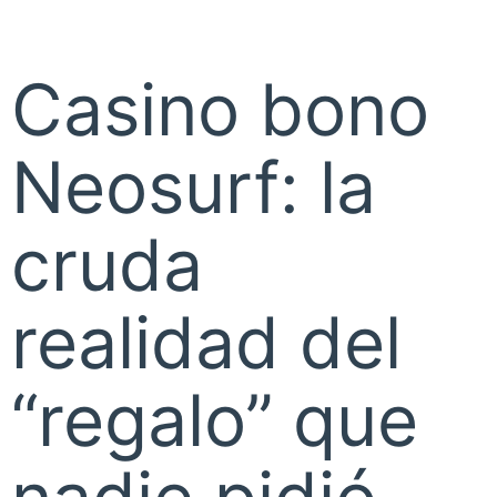
Casino bono
Neosurf: la
cruda
realidad del
“regalo” que