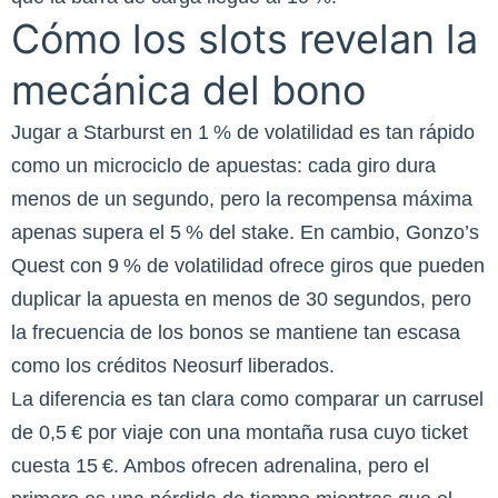
Cómo los slots revelan la
mecánica del bono
Jugar a Starburst en 1 % de volatilidad es tan rápido
como un microciclo de apuestas: cada giro dura
menos de un segundo, pero la recompensa máxima
apenas supera el 5 % del stake. En cambio, Gonzo’s
Quest con 9 % de volatilidad ofrece giros que pueden
duplicar la apuesta en menos de 30 segundos, pero
la frecuencia de los bonos se mantiene tan escasa
como los créditos Neosurf liberados.
La diferencia es tan clara como comparar un carrusel
de 0,5 € por viaje con una montaña rusa cuyo ticket
cuesta 15 €. Ambos ofrecen adrenalina, pero el