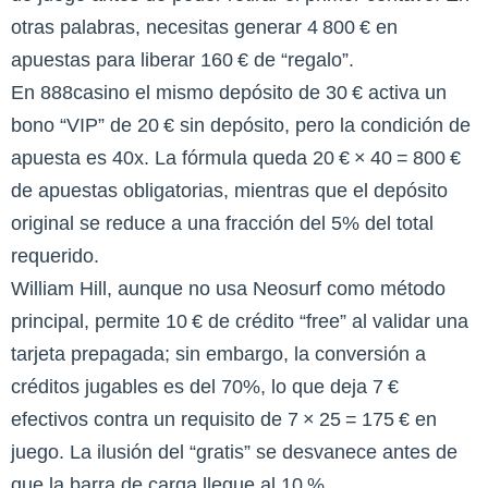
otras palabras, necesitas generar 4 800 € en
apuestas para liberar 160 € de “regalo”.
En 888casino el mismo depósito de 30 € activa un
bono “VIP” de 20 € sin depósito, pero la condición de
apuesta es 40x. La fórmula queda 20 € × 40 = 800 €
de apuestas obligatorias, mientras que el depósito
original se reduce a una fracción del 5% del total
requerido.
William Hill, aunque no usa Neosurf como método
principal, permite 10 € de crédito “free” al validar una
tarjeta prepagada; sin embargo, la conversión a
créditos jugables es del 70%, lo que deja 7 €
efectivos contra un requisito de 7 × 25 = 175 € en
juego. La ilusión del “gratis” se desvanece antes de
que la barra de carga llegue al 10 %.