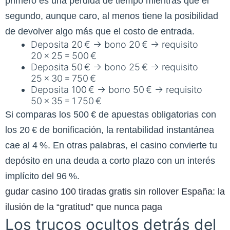
primero es una pérdida de tiempo mientras que el
segundo, aunque caro, al menos tiene la posibilidad
de devolver algo más que el costo de entrada.
Deposita 20 € → bono 20 € → requisito
20 × 25 = 500 €
Deposita 50 € → bono 25 € → requisito
25 × 30 = 750 €
Deposita 100 € → bono 50 € → requisito
50 × 35 = 1 750 €
Si comparas los 500 € de apuestas obligatorias con
los 20 € de bonificación, la rentabilidad instantánea
cae al 4 %. En otras palabras, el casino convierte tu
depósito en una deuda a corto plazo con un interés
implícito del 96 %.
gudar casino 100 tiradas gratis sin rollover España: la
ilusión de la “gratitud” que nunca paga
Los trucos ocultos detrás del