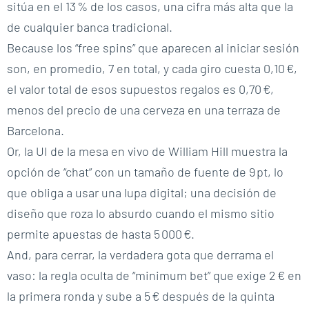
sitúa en el 13 % de los casos, una cifra más alta que la
de cualquier banca tradicional.
Because los “free spins” que aparecen al iniciar sesión
son, en promedio, 7 en total, y cada giro cuesta 0,10 €,
el valor total de esos supuestos regalos es 0,70 €,
menos del precio de una cerveza en una terraza de
Barcelona.
Or, la UI de la mesa en vivo de William Hill muestra la
opción de “chat” con un tamaño de fuente de 9 pt, lo
que obliga a usar una lupa digital; una decisión de
diseño que roza lo absurdo cuando el mismo sitio
permite apuestas de hasta 5 000 €.
And, para cerrar, la verdadera gota que derrama el
vaso: la regla oculta de “minimum bet” que exige 2 € en
la primera ronda y sube a 5 € después de la quinta