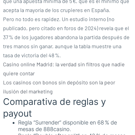
que una apuesta mínima de 5 €, que es el mínimo que
acepta la mayoría de los crupieres en España.
Pero no todo es rapidez. Un estudio interno (no
publicado, pero citado en foros de 2024) revela que el
37 % de los jugadores abandona la partida después de
tres manos sin ganar, aunque la tabla muestre una
tasa de victoria del 48 %.
Casino online Madrid: la verdad sin filtros que nadie
quiere contar
Los casinos con bonos sin depósito son la peor
ilusión del marketing
Comparativa de reglas y
payout
Regla “Surrender” disponible en 68 % de
mesas de 888casino.