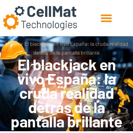
Home
»
El blackjack en vivo España: la cruda realidad
Experts in Cellular Materials
Solutions for the Industry
R&D for the Future
detrás de la pantalla brillante
El blackjack en
vivo España: la
cruda realidad
detrás de la
pantalla brillante