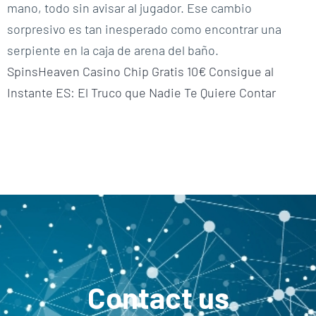
mano, todo sin avisar al jugador. Ese cambio
sorpresivo es tan inesperado como encontrar una
serpiente en la caja de arena del baño.
SpinsHeaven Casino Chip Gratis 10€ Consigue al
Instante ES: El Truco que Nadie Te Quiere Contar
Contact us