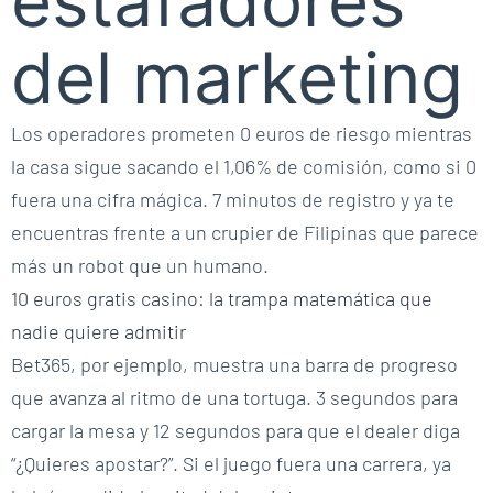
estafadores
del marketing
Los operadores prometen 0 euros de riesgo mientras
la casa sigue sacando el 1,06% de comisión, como si 0
fuera una cifra mágica. 7 minutos de registro y ya te
encuentras frente a un crupier de Filipinas que parece
más un robot que un humano.
10 euros gratis casino: la trampa matemática que
nadie quiere admitir
Bet365, por ejemplo, muestra una barra de progreso
que avanza al ritmo de una tortuga. 3 segundos para
cargar la mesa y 12 segundos para que el dealer diga
“¿Quieres apostar?”. Si el juego fuera una carrera, ya