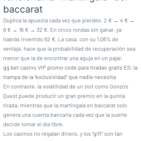
baccarat
Duplica la apuesta cada vez que pierdes. 2 € → 4 € →
8 € → 16 € → 32 €. En cinco rondas sin ganar, ya
habrás invertido 62 €. La casa, con su 1,06% de
ventaja, hace que la probabilidad de recuperación sea
menor que la de encontrar una aguja en un pajar.
gg bet casino VIP promo code para tiradas gratis ES: la
trampa de la “exclusividad” que nadie necesita
En contraste, la volatilidad de un slot como Gonzo’s
Quest puede producir un gran premio en la quinta
tirada, mientras que la martingala en baccarat solo
genera una cuenta bancaria cada vez que la suerte
decide tomar el día libre.
Los casinos no regalan dinero, y los “gift” son tan