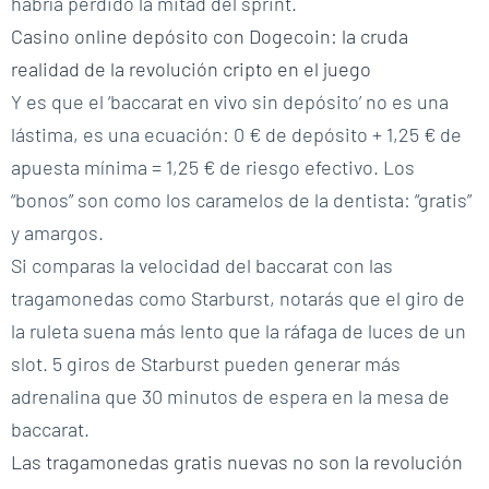
habría perdido la mitad del sprint.
Casino online depósito con Dogecoin: la cruda
realidad de la revolución cripto en el juego
Y es que el ‘baccarat en vivo sin depósito’ no es una
lástima, es una ecuación: 0 € de depósito + 1,25 € de
apuesta mínima = 1,25 € de riesgo efectivo. Los
“bonos” son como los caramelos de la dentista: “gratis”
y amargos.
Si comparas la velocidad del baccarat con las
tragamonedas como Starburst, notarás que el giro de
la ruleta suena más lento que la ráfaga de luces de un
slot. 5 giros de Starburst pueden generar más
adrenalina que 30 minutos de espera en la mesa de
baccarat.
Las tragamonedas gratis nuevas no son la revolución