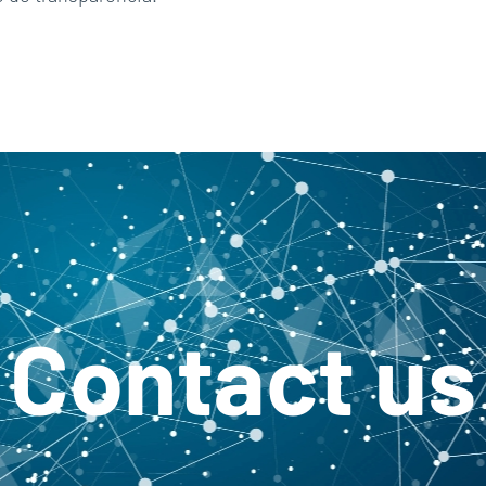
Contact us