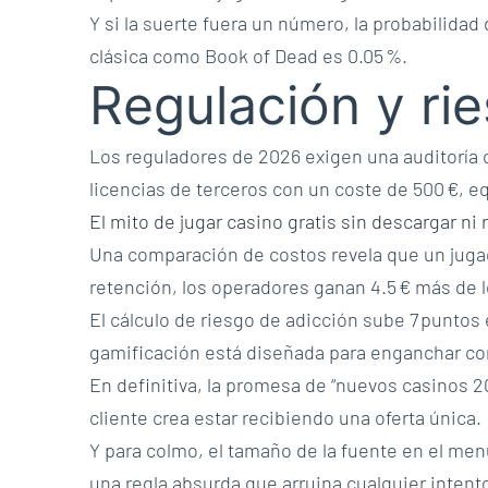
Y si la suerte fuera un número, la probabilid
clásica como Book of Dead es 0.05 %.
Regulación y ri
Los reguladores de 2026 exigen una auditoría 
licencias de terceros con un coste de 500 €, e
El mito de jugar casino gratis sin descargar ni r
Una comparación de costos revela que un jugado
retención, los operadores ganan 4.5 € más de 
El cálculo de riesgo de adicción sube 7 puntos
gamificación está diseñada para enganchar c
En definitiva, la promesa de “nuevos casinos 
cliente crea estar recibiendo una oferta única.
Y para colmo, el tamaño de la fuente en el menú
una regla absurda que arruina cualquier intent