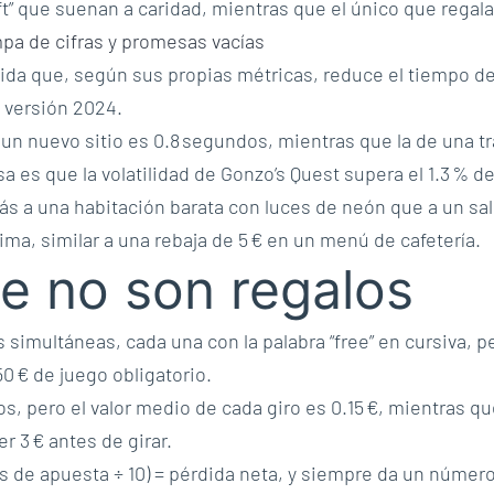
 que suenan a caridad, mientras que el único que regala 
mpa de cifras y promesas vacías
ida que, según sus propias métricas, reduce el tiempo de
a versión 2024.
e un nuevo sitio es 0.8 segundos, mientras que la de una
a es que la volatilidad de Gonzo’s Quest supera el 1.3 % d
más a una habitación barata con luces de neón que a un sal
ima, similar a una rebaja de 5 € en un menú de cafetería.
e no son regalos
imultáneas, cada una con la palabra “free” en cursiva, pe
50 € de juego obligatorio.
os, pero el valor medio de cada giro es 0.15 €, mientras q
r 3 € antes de girar.
os de apuesta ÷ 10) = pérdida neta, y siempre da un númer