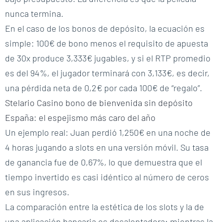
nunca termina.
En el caso de los bonos de depósito, la ecuación es
simple: 100€ de bono menos el requisito de apuesta
de 30x produce 3,333€ jugables, y si el RTP promedio
es del 94%, el jugador terminará con 3,133€, es decir,
una pérdida neta de 0,2€ por cada 100€ de “regalo”.
Stelario Casino bono de bienvenida sin depósito
España: el espejismo más caro del año
Un ejemplo real: Juan perdió 1,250€ en una noche de
4 horas jugando a slots en una versión móvil. Su tasa
de ganancia fue de 0,67%, lo que demuestra que el
tiempo invertido es casi idéntico al número de ceros
en sus ingresos.
La comparación entre la estética de los slots y la de
una aplicación bancaria es desalentadora; mientras la