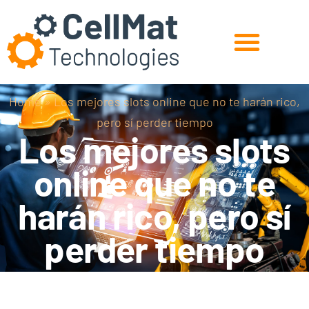
Home
»
Los mejores slots online que no te harán rico,
pero sí perder tiempo
Los mejores slots
online que no te
harán rico, pero sí
perder tiempo