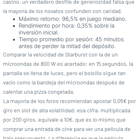
casino, un verdadero desfile de generosidad falsa que
la mayoría de los novatos confunden con caridad.
Máximo retorno: 96,5% en juego mediano.
Rendimiento por hora: 0,35% sobre la
inversión inicial.
Tiempo promedio por sesión: 45 minutos
antes de perder la mitad del depósito.
Comparar la velocidad de Starburst con la de un
microondas de 800 W es acertado; en 15 segundos, la
pantalla se llena de luces, pero el bolsillo sigue tan
vacío como la bandeja del microondas después de
calentar una pizza congelada.
La mayoría de los foros recomiendan apostar 0,05€ por
giro en slot de alta volatilidad; esa cifra, multiplicada
por 200 giros, equivale a 10€, que es lo mismo que
comprar una entrada de cine para ver una película de
bajo presupuesto. La diferencia es que la película