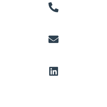
+34 983 189 197
info@cellmattechnologies.com
LinkedIn