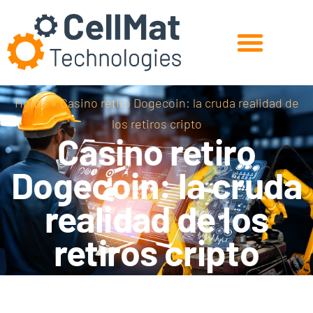
Home
»
Casino retiro Dogecoin: la cruda realidad de
Experts in Cellular Materials
Solutions for the Industry
R&D for the Future
los retiros cripto
Casino retiro
Dogecoin: la cruda
realidad de los
retiros cripto