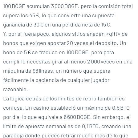
100 DOGE acumulan 3 000 DOGE, pero la comisión total
supera los 45 €, lo que convierte una supuesta
ganancia de 30 € en una pérdida neta de 15 €.
Y, por si fuera poco, algunos sitios añaden «gift» de
bonos que exigen apostar 20 veces el depósito. Un
bono de 5 € se traduce en 100 DOGE, pero para
cumplirlo necesitas girar al menos 2 000 veces en una
máquina de 96 líneas, un número que supera
fácilmente la paciencia de cualquier jugador
razonable.
La lógica detrás de los límites de retiro también es
confusa. Un casino estableció un máximo de 0,5 BTC
por día, lo que equivale a 6 600 DOGE. Sin embargo, el
límite de apuesta semanal es de 0,1 BTC, creando una
paradoja donde puedes retirar mucho más de lo que