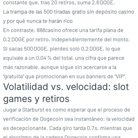
constante que, tras 20 retiros, suma 2,6 DOGE.
La trampa de las 500 tiradas gratis sin depósito casino
y por qué nunca te harán rico
En contraste, 888casino ofrece una tarifa plana de
0,2 DOGE por retiro, independientemente del monto.
Si sacas 500 DOGE, pierdes solo 0,2 DOGE, lo que
equivale a un 0,04 % del total, una cifra que parece
más razonable, aunque sigue sin acercarse a la
“gratuita” que promocionan en sus banners de “VIP”.
Volatilidad vs. velocidad: slot
games y retiros
Jugar a Starburst es como esperar que el proceso de
verificación de Dogecoin sea instantáneo: la velocidad
es decepcionante. Cada giro tarda 0,7 s, mientras que
el algoritmo de la cadena Dogecoin confirma una