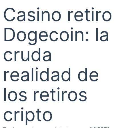
Casino retiro
Dogecoin: la
cruda
realidad de
los retiros
cripto