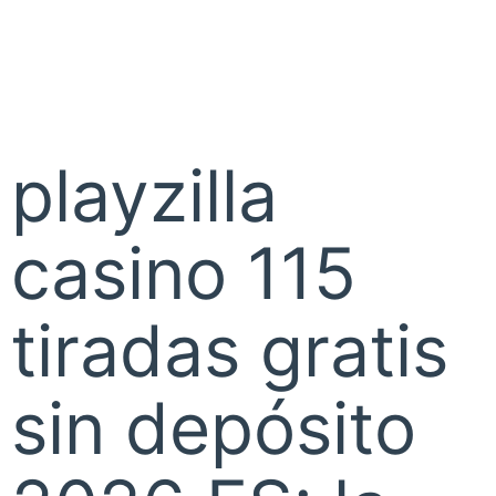
no pagan
playzilla
casino 115
tiradas gratis
sin depósito