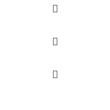
+34 983 189 197
info@cellmattechnologies.com
LinkedIn