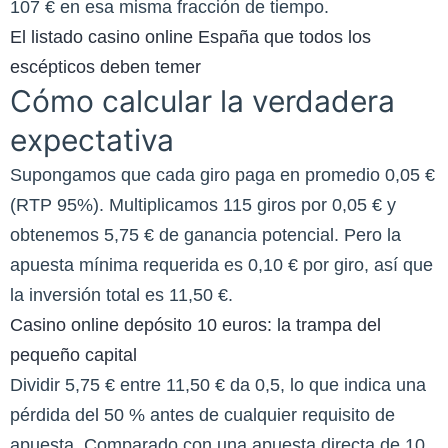
107 € en esa misma fracción de tiempo.
El listado casino online España que todos los
escépticos deben temer
Cómo calcular la verdadera
expectativa
Supongamos que cada giro paga en promedio 0,05 €
(RTP 95%). Multiplicamos 115 giros por 0,05 € y
obtenemos 5,75 € de ganancia potencial. Pero la
apuesta mínima requerida es 0,10 € por giro, así que
la inversión total es 11,50 €.
Casino online depósito 10 euros: la trampa del
pequeño capital
Dividir 5,75 € entre 11,50 € da 0,5, lo que indica una
pérdida del 50 % antes de cualquier requisito de
apuesta. Comparado con una apuesta directa de 10