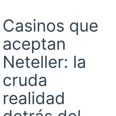
Casinos que
aceptan
Neteller: la
cruda
realidad