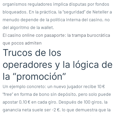
organismos reguladores implica disputas por fondos
bloqueados. En la práctica, la “seguridad” de Neteller a
menudo depende de la política interna del casino, no
del algoritmo de la wallet.
El casino online con pasaporte: la trampa burocrática
que pocos admiten
Trucos de los
operadores y la lógica de
la “promoción”
Un ejemplo concreto: un nuevo jugador recibe 10 €
“free” en forma de bono sin depósito, pero solo puede
apostar 0,10 € en cada giro. Después de 100 giros, la
ganancia neta suele ser -2 €, lo que demuestra que la