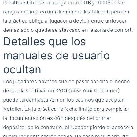
Bet365 establece un rango entre 10 € y 1 000 €. Este
rango amplio crea una ilusión de flexibilidad, pero en
la práctica obliga al jugador a decidir entre arriesgar
demasiado o quedarse atascado en la zona de confort.
Detalles que los
manuales de usuario
ocultan
Los jugadores novatos suelen pasar por alto el hecho
de que la verificación KYC (Know Your Customer)
puede tardar hasta 72 h en los casinos que aceptan
Neteller. En la práctica, la fecha límite para completar
la documentación es 48 h después del primer
depósito; de lo contrario, el jugador pierde el acceso a
cualquier bonificación activa. Un caso real: María, de