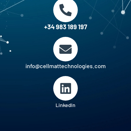
+34 983 189 197
info@cellmattechnologies.com
LinkedIn