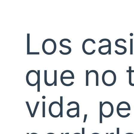
Los cas
que no t
vida, pe