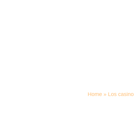
Home
»
Los casinos
Los casinos en V
pero sí 