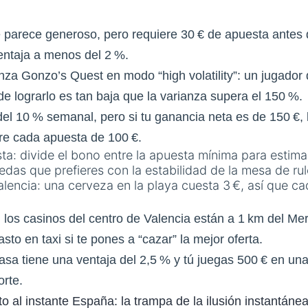
e parece generoso, pero requiere 30 € de apuesta antes d
entaja a menos del 2 %.
nza Gonzo’s Quest en modo “high volatility”: un jugador q
de lograrlo es tan baja que la varianza supera el 150 %.
 del 10 % semanal, pero si tu ganancia neta es de 150 €, 
re cada apuesta de 100 €.
ta: divide el bono entre la apuesta mínima para estim
das que prefieres con la estabilidad de la mesa de rule
Valencia: una cerveza en la playa cuesta 3 €, así que 
e: los casinos del centro de Valencia están a 1 km del Me
to en taxi si te pones a “cazar” la mejor oferta.
a casa tiene una ventaja del 2,5 % y tú juegas 500 € en un
orte.
o al instante España: la trampa de la ilusión instantáne