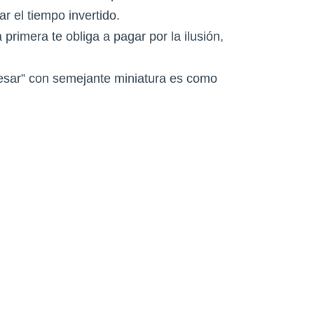
r el tiempo invertido.
primera te obliga a pagar por la ilusión,
ocesar” con semejante miniatura es como