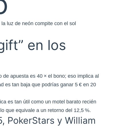
o
 la luz de neón compite con el sol
ift” en los
 de apuesta es 40 × el bono; eso implica al
ad es tan baja que podrías ganar 5 € en 20
tica es tan útil como un motel barato recién
lo que equivale a un retorno del 12,5 %.
, PokerStars y William