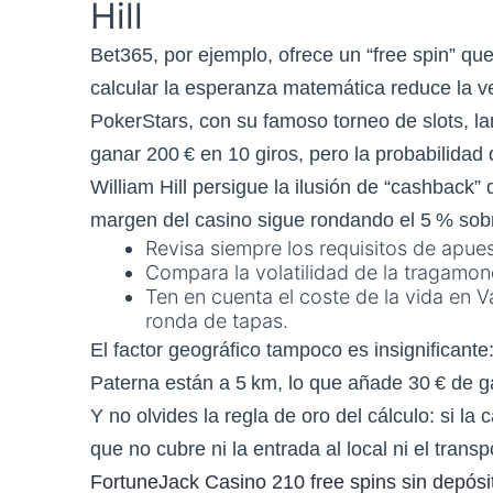
Hill
Bet365, por ejemplo, ofrece un “free spin” qu
calcular la esperanza matemática reduce la v
PokerStars, con su famoso torneo de slots, la
ganar 200 € en 10 giros, pero la probabilidad 
William Hill persigue la ilusión de “cashback”
margen del casino sigue rondando el 5 % sob
Revisa siempre los requisitos de apues
Compara la volatilidad de la tragamone
Ten en cuenta el coste de la vida en 
ronda de tapas.
El factor geográfico tampoco es insignificant
Paterna están a 5 km, lo que añade 30 € de gas
Y no olvides la regla de oro del cálculo: si l
que no cubre ni la entrada al local ni el transp
FortuneJack Casino 210 free spins sin depósit