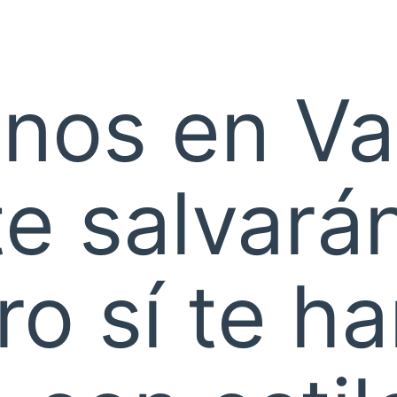
inos en Va
e salvarán
ro sí te h