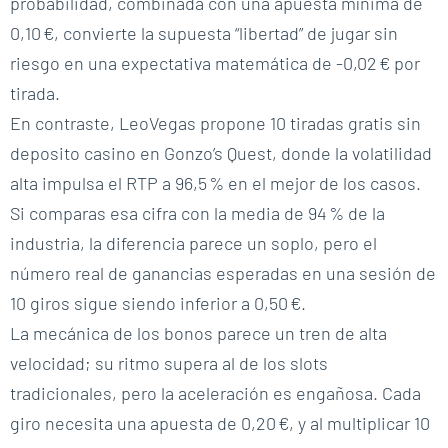
probabilidad, combinada con una apuesta mínima de
0,10 €, convierte la supuesta “libertad” de jugar sin
riesgo en una expectativa matemática de -0,02 € por
tirada.
En contraste, LeoVegas propone 10 tiradas gratis sin
deposito casino en Gonzo’s Quest, donde la volatilidad
alta impulsa el RTP a 96,5 % en el mejor de los casos.
Si comparas esa cifra con la media de 94 % de la
industria, la diferencia parece un soplo, pero el
número real de ganancias esperadas en una sesión de
10 giros sigue siendo inferior a 0,50 €.
La mecánica de los bonos parece un tren de alta
velocidad; su ritmo supera al de los slots
tradicionales, pero la aceleración es engañosa. Cada
giro necesita una apuesta de 0,20 €, y al multiplicar 10