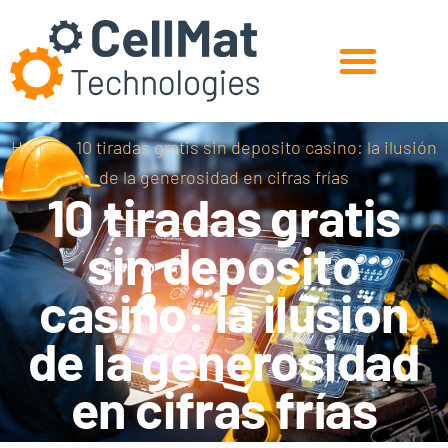
Home
»
10 tiradas gratis sin deposito casino: la ilusión
Experts in Cellular Materials
Solutions for the Industry
R&D for the Future
de la generosidad en cifras frías
10 tiradas gratis
sin deposito
casino: la ilusión
de la generosidad
en cifras frías