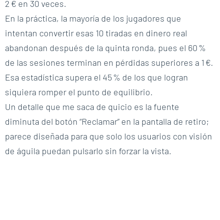
2 € en 30 veces.
En la práctica, la mayoría de los jugadores que
intentan convertir esas 10 tiradas en dinero real
abandonan después de la quinta ronda, pues el 60 %
de las sesiones terminan en pérdidas superiores a 1 €.
Esa estadística supera el 45 % de los que logran
siquiera romper el punto de equilibrio.
Un detalle que me saca de quicio es la fuente
diminuta del botón “Reclamar” en la pantalla de retiro;
parece diseñada para que solo los usuarios con visión
de águila puedan pulsarlo sin forzar la vista.