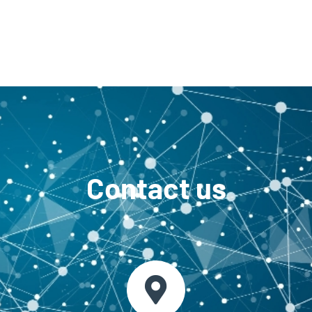
Contact us