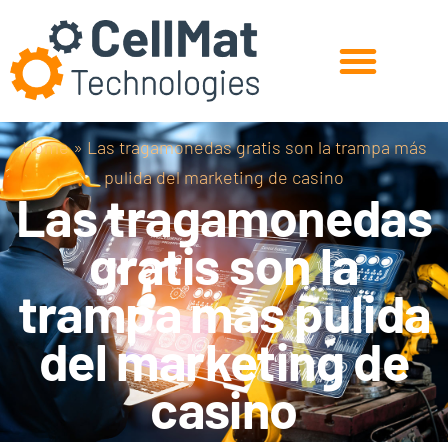
Home
»
Las tragamonedas gratis son la trampa más
Experts in Cellular Materials
Solutions for the Industry
R&D for the Future
pulida del marketing de casino
Las tragamonedas
gratis son la
trampa más pulida
del marketing de
casino