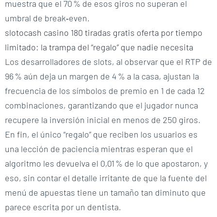
muestra que el 70 % de esos giros no superan el
umbral de break‑even.
slotocash casino 180 tiradas gratis oferta por tiempo
limitado: la trampa del “regalo” que nadie necesita
Los desarrolladores de slots, al observar que el RTP de
96 % aún deja un margen de 4 % a la casa, ajustan la
frecuencia de los símbolos de premio en 1 de cada 12
combinaciones, garantizando que el jugador nunca
recupere la inversión inicial en menos de 250 giros.
En fin, el único “regalo” que reciben los usuarios es
una lección de paciencia mientras esperan que el
algoritmo les devuelva el 0,01 % de lo que apostaron, y
eso, sin contar el detalle irritante de que la fuente del
menú de apuestas tiene un tamaño tan diminuto que
parece escrita por un dentista.