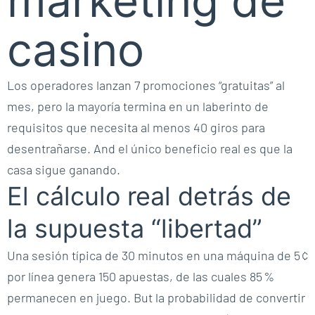
marketing de
casino
Los operadores lanzan 7 promociones “gratuitas” al
mes, pero la mayoría termina en un laberinto de
requisitos que necesita al menos 40 giros para
desentrañarse. And el único beneficio real es que la
casa sigue ganando.
El cálculo real detrás de
la supuesta “libertad”
Una sesión típica de 30 minutos en una máquina de 5 ¢
por línea genera 150 apuestas, de las cuales 85 %
permanecen en juego. But la probabilidad de convertir