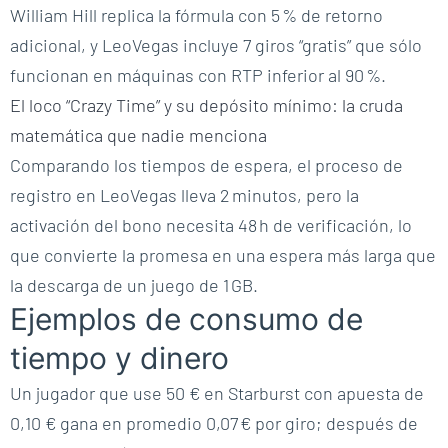
William Hill replica la fórmula con 5 % de retorno
adicional, y LeoVegas incluye 7 giros “gratis” que sólo
funcionan en máquinas con RTP inferior al 90 %.
El loco “Crazy Time” y su depósito mínimo: la cruda
matemática que nadie menciona
Comparando los tiempos de espera, el proceso de
registro en LeoVegas lleva 2 minutos, pero la
activación del bono necesita 48 h de verificación, lo
que convierte la promesa en una espera más larga que
la descarga de un juego de 1 GB.
Ejemplos de consumo de
tiempo y dinero
Un jugador que use 50 € en Starburst con apuesta de
0,10 € gana en promedio 0,07 € por giro; después de