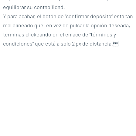
equilibrar su contabilidad.
Y para acabar, el botón de “confirmar depósito” está tan
mal alineado que, en vez de pulsar la opción deseada,
terminas clickeando en el enlace de “términos y
condiciones” que está a solo 2 px de distancia.
Contact us