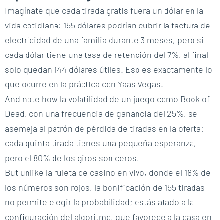
Imagínate que cada tirada gratis fuera un dólar en la
vida cotidiana: 155 dólares podrían cubrir la factura de
electricidad de una familia durante 3 meses, pero si
cada dólar tiene una tasa de retención del 7%, al final
solo quedan 144 dólares útiles. Eso es exactamente lo
que ocurre en la práctica con Yaas Vegas.
And note how la volatilidad de un juego como Book of
Dead, con una frecuencia de ganancia del 25%, se
asemeja al patrón de pérdida de tiradas en la oferta:
cada quinta tirada tienes una pequeña esperanza,
pero el 80% de los giros son ceros.
But unlike la ruleta de casino en vivo, donde el 18% de
los números son rojos, la bonificación de 155 tiradas
no permite elegir la probabilidad; estás atado a la
configuración del algoritmo, que favorece a la casa en