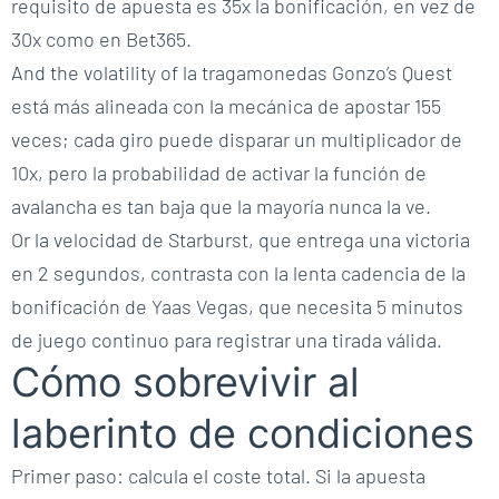
requisito de apuesta es 35x la bonificación, en vez de
30x como en Bet365.
And the volatility of la tragamonedas Gonzo’s Quest
está más alineada con la mecánica de apostar 155
veces; cada giro puede disparar un multiplicador de
10x, pero la probabilidad de activar la función de
avalancha es tan baja que la mayoría nunca la ve.
Or la velocidad de Starburst, que entrega una victoria
en 2 segundos, contrasta con la lenta cadencia de la
bonificación de Yaas Vegas, que necesita 5 minutos
de juego continuo para registrar una tirada válida.
Cómo sobrevivir al
laberinto de condiciones
Primer paso: calcula el coste total. Si la apuesta